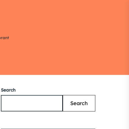
orant
Search
Search