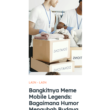
LAIN - LAIN
Bangkitnya Meme
Mobile Legends:
Bagaimana Humor
Mengubah Budaya