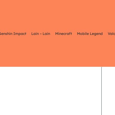
Genshin Impact
Lain – Lain
Minecraft
Mobile Legend
Val