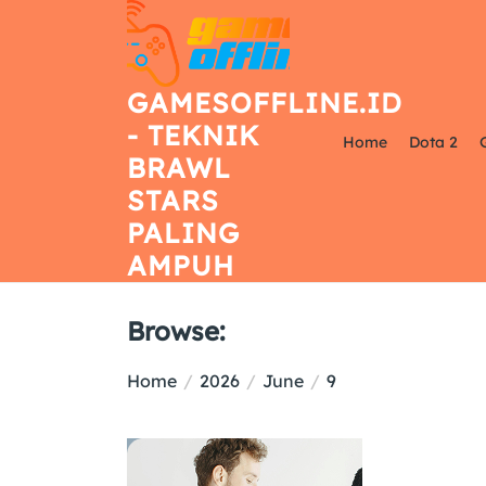
Skip
to
the
content
GAMESOFFLINE.ID
gamesoffline.id
-
- TEKNIK
Home
Dota 2
Teknik
BRAWL
Brawl
STARS
Stars
PALING
Paling
AMPUH
Ampuh
Browse:
Home
2026
June
9