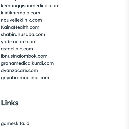
kemanggisanmedical.com
kliniknirmala.com
nouvelleklinik.com
KainaHealth.com
shabirahusada.com
yadikacare.com
astaclinic.com
ibnusinalombok.com
grahamedicalkurdi.com
dyanzacare.com
griyabromoclinic.com
Links
gameskita.id