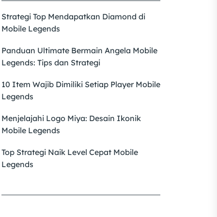
Strategi Top Mendapatkan Diamond di
Mobile Legends
Panduan Ultimate Bermain Angela Mobile
Legends: Tips dan Strategi
10 Item Wajib Dimiliki Setiap Player Mobile
Legends
Menjelajahi Logo Miya: Desain Ikonik
Mobile Legends
Top Strategi Naik Level Cepat Mobile
Legends