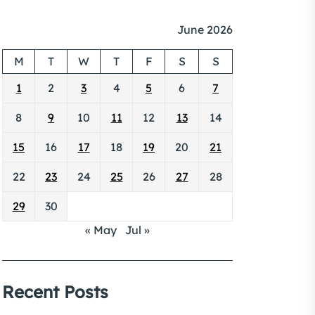
June 2026
M
T
W
T
F
S
S
1
2
3
4
5
6
7
8
9
10
11
12
13
14
15
16
17
18
19
20
21
22
23
24
25
26
27
28
29
30
« May
Jul »
Recent Posts