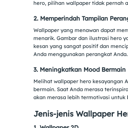
hero, pilihan wallpaper tidak pernah 
2. Memperindah Tampilan Peran
Wallpaper yang menawan dapat memb
menarik. Gambar dan ilustrasi hero 
kesan yang sangat positif dan menc
Anda menggunakan perangkat Anda.
3. Meningkatkan Mood Bermain
Melihat wallpaper hero kesayangan 
bermain. Saat Anda merasa terinspira
akan merasa lebih termotivasi untuk 
Jenis-jenis Wallpaper He
1. Wallpaper 2D