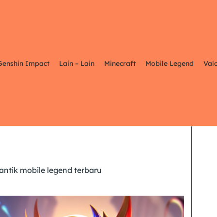
Genshin Impact
Lain – Lain
Minecraft
Mobile Legend
Val
antik mobile legend terbaru