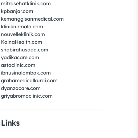
mitrasehatklinik.com
kpbanjar.com
kemanggisanmedical.com
kliniknirmala.com
nouvelleklinik.com
KainaHealth.com
shabirahusada.com
yadikacare.com
astaclinic.com
ibnusinalombok.com
grahamedicalkurdi.com
dyanzacare.com
griyabromoclinic.com
Links