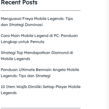
Recent Posts
Menguasai Freya Mobile Legends: Tips
dan Strategi Dominasi
Cara Main Mobile Legend di PC: Panduan
Lengkap untuk Pemula
Strategi Top Mendapatkan Diamond di
Mobile Legends
Panduan Ultimate Bermain Angela Mobile
Legends: Tips dan Strategi
10 Item Wajib Dimiliki Setiap Player Mobile
Legends