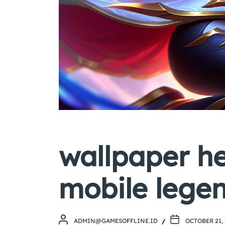
wallpaper he
mobile lege
ADMIN@GAMESOFFLINE.ID
OCTOBER 21,