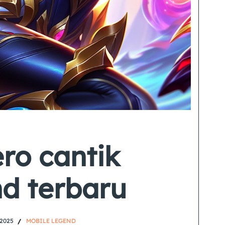
ro cantik
nd terbaru
 2025
MOBILE LEGEND