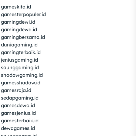
gameskita.id
gamesterpopuler.id
gamingdewi.id
gamingdewa.id
gamingbersama.id
duniagaming.id
gamingterbaik.id
jeniusgaming.id
saunggaming.id
shadowgaming.id
gamesshadow.id
gamesraja.id
sedapgaming.id
gamesdewa.id
gamesjenius.id
gamesterbaik.id
dewagames.id
saunggames.id