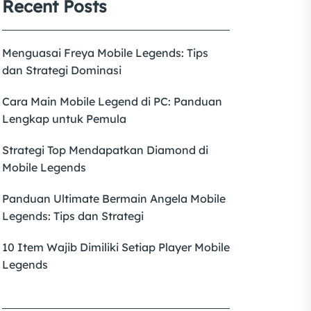
Recent Posts
Menguasai Freya Mobile Legends: Tips
dan Strategi Dominasi
Cara Main Mobile Legend di PC: Panduan
Lengkap untuk Pemula
Strategi Top Mendapatkan Diamond di
Mobile Legends
Panduan Ultimate Bermain Angela Mobile
Legends: Tips dan Strategi
10 Item Wajib Dimiliki Setiap Player Mobile
Legends