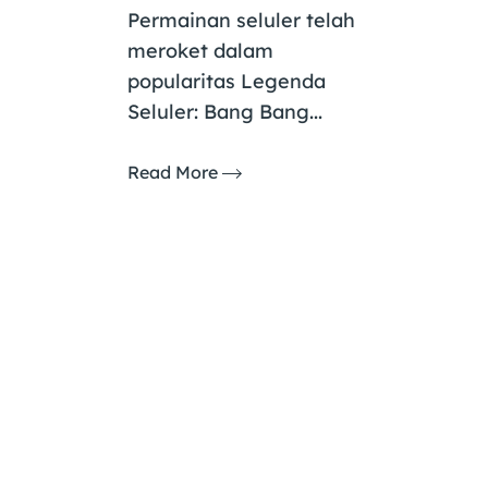
Permainan seluler telah
meroket dalam
popularitas Legenda
Seluler: Bang Bang...
Read More