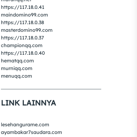
https://117.18.0.41
maindomino99.com
https://117.18.0.38
masterdomino99.com
https://117.18.0.37
championqq.com
https://117.18.0.40
hematqq.com
murniqq.com
menuqq.com
LINK LAINNYA
lesehangurame.com
ayambakar7saudara.com