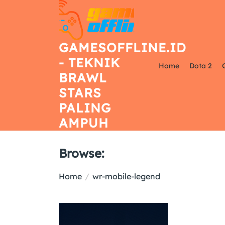
Skip
to
the
content
GAMESOFFLINE.ID
gamesoffline.id
-
- TEKNIK
Home
Dota 2
Teknik
BRAWL
Brawl
STARS
Stars
PALING
Paling
AMPUH
Ampuh
Browse:
Home
wr-mobile-legend