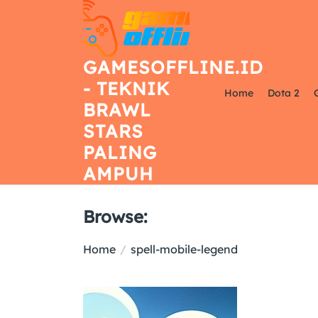
Skip
to
the
content
GAMESOFFLINE.ID
gamesoffline.id
-
- TEKNIK
Home
Dota 2
Teknik
BRAWL
Brawl
STARS
Stars
PALING
Paling
AMPUH
Ampuh
Browse:
Home
spell-mobile-legend