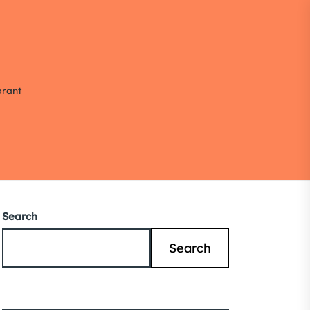
orant
Search
Search