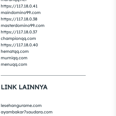
https://117.18.0.41
maindomino99.com
https://117.18.0.38
masterdomino99.com
https://117.18.0.37
championqq.com
https://117.18.0.40
hematqq.com
murniqq.com
menuqq.com
LINK LAINNYA
lesehangurame.com
ayambakar7saudara.com