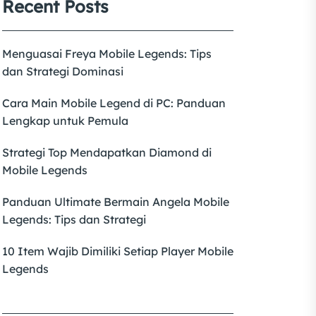
Recent Posts
Menguasai Freya Mobile Legends: Tips
dan Strategi Dominasi
Cara Main Mobile Legend di PC: Panduan
Lengkap untuk Pemula
Strategi Top Mendapatkan Diamond di
Mobile Legends
Panduan Ultimate Bermain Angela Mobile
Legends: Tips dan Strategi
10 Item Wajib Dimiliki Setiap Player Mobile
Legends