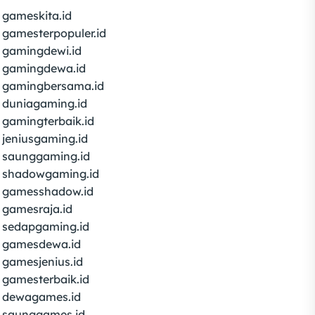
gameskita.id
gamesterpopuler.id
gamingdewi.id
gamingdewa.id
gamingbersama.id
duniagaming.id
gamingterbaik.id
jeniusgaming.id
saunggaming.id
shadowgaming.id
gamesshadow.id
gamesraja.id
sedapgaming.id
gamesdewa.id
gamesjenius.id
gamesterbaik.id
dewagames.id
saunggames.id