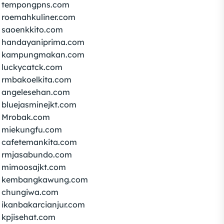
tempongpns.com
roemahkuliner.com
saoenkkito.com
handayaniprima.com
kampungmakan.com
luckycatck.com
rmbakoelkita.com
angelesehan.com
bluejasminejkt.com
Mrobak.com
miekungfu.com
cafetemankita.com
rmjasabundo.com
mimoosajkt.com
kembangkawung.com
chungiwa.com
ikanbakarcianjur.com
kpjisehat.com