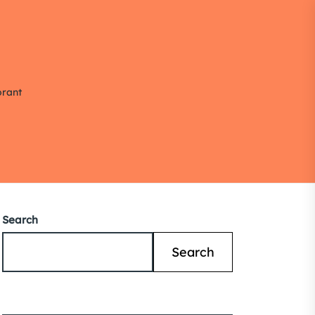
orant
Search
Search