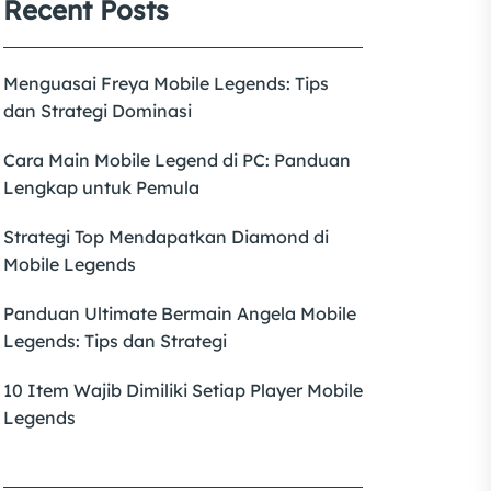
Recent Posts
Menguasai Freya Mobile Legends: Tips
dan Strategi Dominasi
Cara Main Mobile Legend di PC: Panduan
Lengkap untuk Pemula
Strategi Top Mendapatkan Diamond di
Mobile Legends
Panduan Ultimate Bermain Angela Mobile
Legends: Tips dan Strategi
10 Item Wajib Dimiliki Setiap Player Mobile
Legends