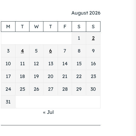
August 2026
M
T
W
T
F
S
S
1
2
3
4
5
6
7
8
9
10
11
12
13
14
15
16
17
18
19
20
21
22
23
24
25
26
27
28
29
30
31
« Jul