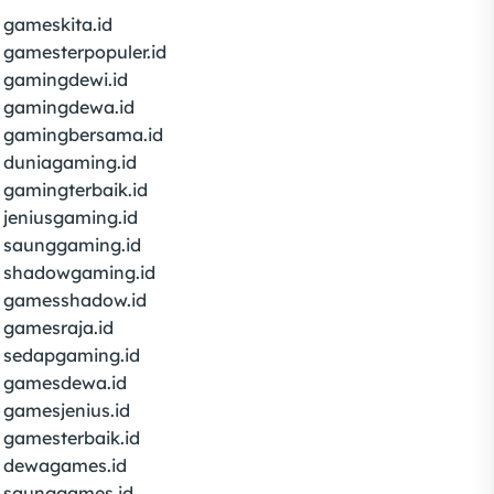
gameskita.id
gamesterpopuler.id
gamingdewi.id
gamingdewa.id
gamingbersama.id
duniagaming.id
gamingterbaik.id
jeniusgaming.id
saunggaming.id
shadowgaming.id
gamesshadow.id
gamesraja.id
sedapgaming.id
gamesdewa.id
gamesjenius.id
gamesterbaik.id
dewagames.id
saunggames.id