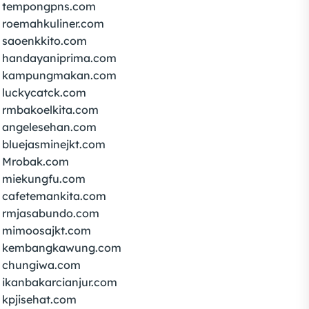
tempongpns.com
roemahkuliner.com
saoenkkito.com
handayaniprima.com
kampungmakan.com
luckycatck.com
rmbakoelkita.com
angelesehan.com
bluejasminejkt.com
Mrobak.com
miekungfu.com
cafetemankita.com
rmjasabundo.com
mimoosajkt.com
kembangkawung.com
chungiwa.com
ikanbakarcianjur.com
kpjisehat.com