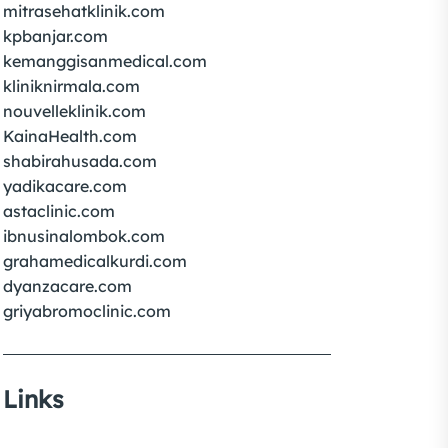
mitrasehatklinik.com
kpbanjar.com
kemanggisanmedical.com
kliniknirmala.com
nouvelleklinik.com
KainaHealth.com
shabirahusada.com
yadikacare.com
astaclinic.com
ibnusinalombok.com
grahamedicalkurdi.com
dyanzacare.com
griyabromoclinic.com
Links