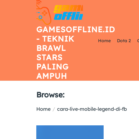
Skip
to
the
content
GAMESOFFLINE.ID
gamesoffline.id
-
- TEKNIK
Home
Dota 2
Teknik
BRAWL
Brawl
STARS
Stars
PALING
Paling
AMPUH
Ampuh
Browse:
Home
cara-live-mobile-legend-di-fb