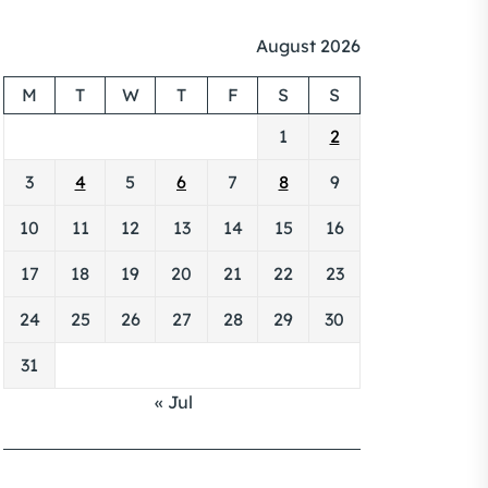
August 2026
M
T
W
T
F
S
S
1
2
3
4
5
6
7
8
9
10
11
12
13
14
15
16
17
18
19
20
21
22
23
24
25
26
27
28
29
30
31
« Jul