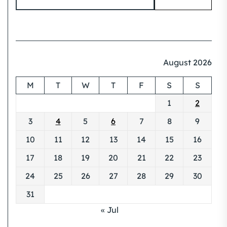
August 2026
M
T
W
T
F
S
S
1
2
3
4
5
6
7
8
9
10
11
12
13
14
15
16
17
18
19
20
21
22
23
24
25
26
27
28
29
30
31
« Jul