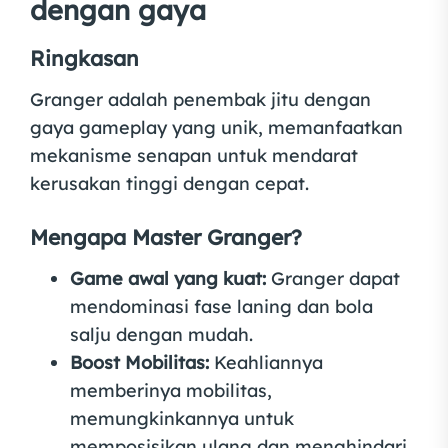
dengan gaya
Ringkasan
Granger adalah penembak jitu dengan
gaya gameplay yang unik, memanfaatkan
mekanisme senapan untuk mendarat
kerusakan tinggi dengan cepat.
Mengapa Master Granger?
Game awal yang kuat:
Granger dapat
mendominasi fase laning dan bola
salju dengan mudah.
Boost Mobilitas:
Keahliannya
memberinya mobilitas,
memungkinkannya untuk
memposisikan ulang dan menghindari