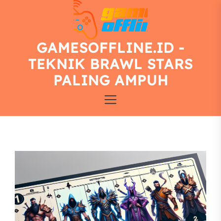
Skip
to
the
content
GAMESOFFLINE.ID -
gamesoffline.id
-
TEKNIK BRAWL STARS
Teknik
PALING AMPUH
Brawl
Stars
Paling
Ampuh