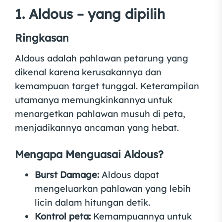
1.
Aldous – yang dipilih
Ringkasan
Aldous adalah pahlawan petarung yang
dikenal karena kerusakannya dan
kemampuan target tunggal. Keterampilan
utamanya memungkinkannya untuk
menargetkan pahlawan musuh di peta,
menjadikannya ancaman yang hebat.
Mengapa Menguasai Aldous?
Burst Damage:
Aldous dapat
mengeluarkan pahlawan yang lebih
licin dalam hitungan detik.
Kontrol peta:
Kemampuannya untuk