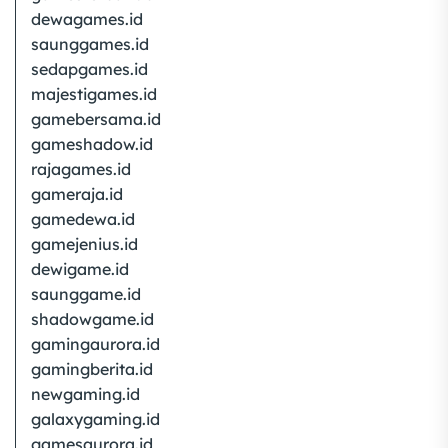
dewagames.id
saunggames.id
sedapgames.id
majestigames.id
gamebersama.id
gameshadow.id
rajagames.id
gameraja.id
gamedewa.id
gamejenius.id
dewigame.id
saunggame.id
shadowgame.id
gamingaurora.id
gamingberita.id
newgaming.id
galaxygaming.id
gamesaurora.id