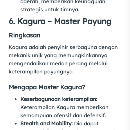
daerah, memberikan keunggulan
strategis untuk timnya.
6.
Kagura – Master Payung
Ringkasan
Kagura adalah penyihir serbaguna dengan
mekanik unik yang memungkinkannya
mengendalikan medan perang melalui
keterampilan payungnya.
Mengapa Master Kagura?
Keserbagunaan keterampilan:
Keterampilan Kagura memberikan
kemampuan ofensif dan defensif.
Stealth and Mobility:
Dia dapat