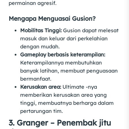
permainan agresif.
Mengapa Menguasai Gusion?
Mobilitas Tinggi:
Gusion dapat melesat
masuk dan keluar dari perkelahian
dengan mudah.
Gameplay berbasis keterampilan:
Keterampilannya membutuhkan
banyak latihan, membuat penguasaan
bermanfaat.
Kerusakan area:
Ultimate -nya
memberikan kerusakan area yang
tinggi, membuatnya berharga dalam
pertarungan tim.
3.
Granger – Penembak jitu