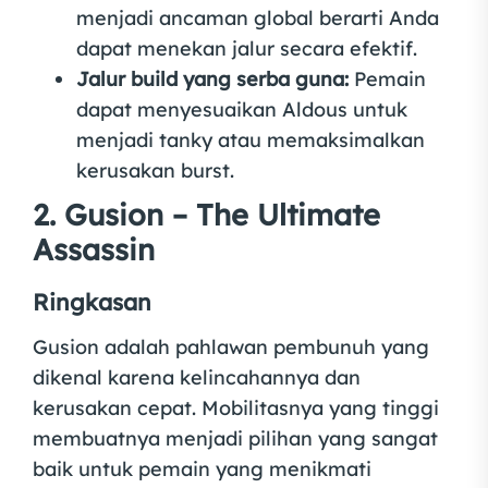
menjadi ancaman global berarti Anda
dapat menekan jalur secara efektif.
Jalur build yang serba guna:
Pemain
dapat menyesuaikan Aldous untuk
menjadi tanky atau memaksimalkan
kerusakan burst.
2.
Gusion – The Ultimate
Assassin
Ringkasan
Gusion adalah pahlawan pembunuh yang
dikenal karena kelincahannya dan
kerusakan cepat. Mobilitasnya yang tinggi
membuatnya menjadi pilihan yang sangat
baik untuk pemain yang menikmati