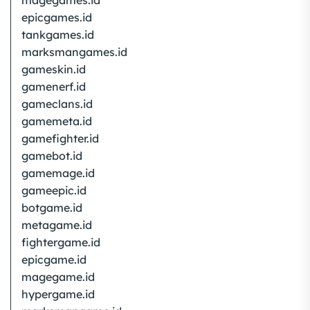
magegames.id
epicgames.id
tankgames.id
marksmangames.id
gameskin.id
gamenerf.id
gameclans.id
gamemeta.id
gamefighter.id
gamebot.id
gamemage.id
gameepic.id
botgame.id
metagame.id
fightergame.id
epicgame.id
magegame.id
hypergame.id