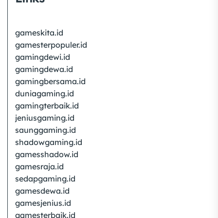
gameskita.id
gamesterpopuler.id
gamingdewi.id
gamingdewa.id
gamingbersama.id
duniagaming.id
gamingterbaik.id
jeniusgaming.id
saunggaming.id
shadowgaming.id
gamesshadow.id
gamesraja.id
sedapgaming.id
gamesdewa.id
gamesjenius.id
gamesterbaik.id