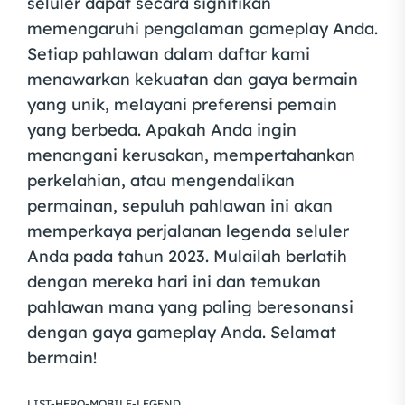
seluler dapat secara signifikan
memengaruhi pengalaman gameplay Anda.
Setiap pahlawan dalam daftar kami
menawarkan kekuatan dan gaya bermain
yang unik, melayani preferensi pemain
yang berbeda. Apakah Anda ingin
menangani kerusakan, mempertahankan
perkelahian, atau mengendalikan
permainan, sepuluh pahlawan ini akan
memperkaya perjalanan legenda seluler
Anda pada tahun 2023. Mulailah berlatih
dengan mereka hari ini dan temukan
pahlawan mana yang paling beresonansi
dengan gaya gameplay Anda. Selamat
bermain!
LIST-HERO-MOBILE-LEGEND