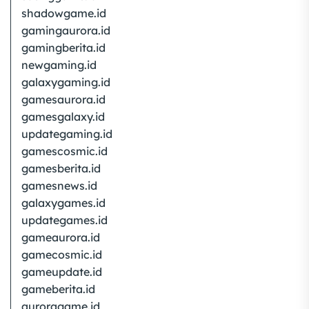
shadowgame.id
gamingaurora.id
gamingberita.id
newgaming.id
galaxygaming.id
gamesaurora.id
gamesgalaxy.id
updategaming.id
gamescosmic.id
gamesberita.id
gamesnews.id
galaxygames.id
updategames.id
gameaurora.id
gamecosmic.id
gameupdate.id
gameberita.id
auroragame.id