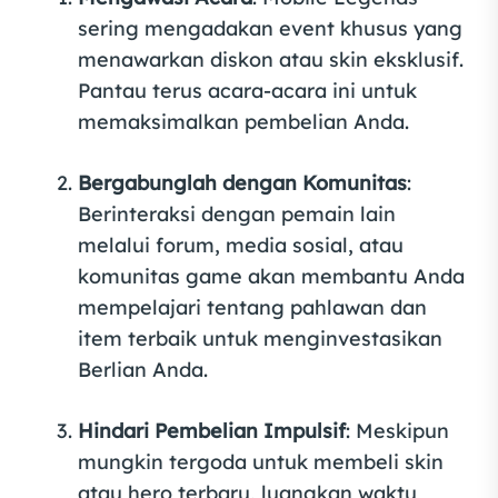
sering mengadakan event khusus yang
menawarkan diskon atau skin eksklusif.
Pantau terus acara-acara ini untuk
memaksimalkan pembelian Anda.
Bergabunglah dengan Komunitas
:
Berinteraksi dengan pemain lain
melalui forum, media sosial, atau
komunitas game akan membantu Anda
mempelajari tentang pahlawan dan
item terbaik untuk menginvestasikan
Berlian Anda.
Hindari Pembelian Impulsif
: Meskipun
mungkin tergoda untuk membeli skin
atau hero terbaru, luangkan waktu