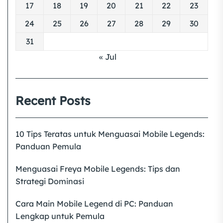
17
18
19
20
21
22
23
24
25
26
27
28
29
30
31
« Jul
Recent Posts
10 Tips Teratas untuk Menguasai Mobile Legends:
Panduan Pemula
Menguasai Freya Mobile Legends: Tips dan
Strategi Dominasi
Cara Main Mobile Legend di PC: Panduan
Lengkap untuk Pemula