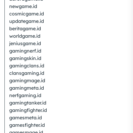
newgame.id
cosmicgame.id
updategame.id
beritagame.id
worldgame.id
jeniusgame.id
gamingnerf.id
gamingskin.id
gamingclans.id
clansgaming.id
gamingmage.id
gamingmeta.id
nerfgaming.id
gamingtanker.id
gamingfighter.id
gamesmeta.id
gamesfighter.id
gamesmage.id