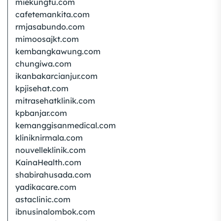
miekungfu.com
cafetemankita.com
rmjasabundo.com
mimoosajkt.com
kembangkawung.com
chungiwa.com
ikanbakarcianjur.com
kpjisehat.com
mitrasehatklinik.com
kpbanjar.com
kemanggisanmedical.com
kliniknirmala.com
nouvelleklinik.com
KainaHealth.com
shabirahusada.com
yadikacare.com
astaclinic.com
ibnusinalombok.com