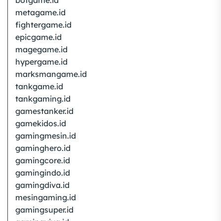
botgame.id
metagame.id
fightergame.id
epicgame.id
magegame.id
hypergame.id
marksmangame.id
tankgame.id
tankgaming.id
gamestanker.id
gamekidos.id
gamingmesin.id
gaminghero.id
gamingcore.id
gamingindo.id
gamingdiva.id
mesingaming.id
gamingsuper.id