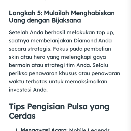
Langkah 5: Mulailah Menghabiskan
Uang dengan Bijaksana
Setelah Anda berhasil melakukan top up,
saatnya membelanjakan Diamond Anda
secara strategis. Fokus pada pembelian
skin atau hero yang melengkapi gaya
bermain atau strategi tim Anda. Selalu
periksa penawaran khusus atau penawaran
waktu terbatas untuk memaksimalkan
investasi Anda.
Tips Pengisian Pulsa yang
Cerdas
Mengawasi Acara
: Mobile Legends