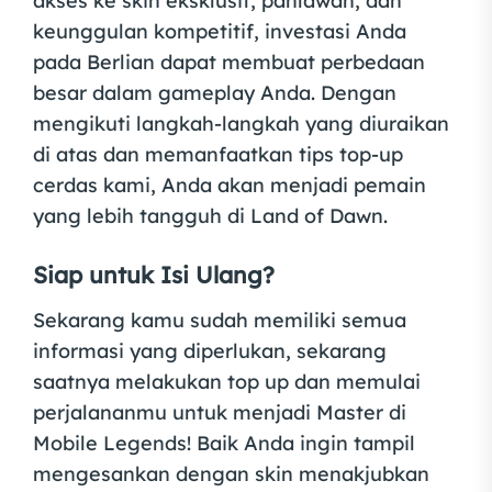
akses ke skin eksklusif, pahlawan, dan
keunggulan kompetitif, investasi Anda
pada Berlian dapat membuat perbedaan
besar dalam gameplay Anda. Dengan
mengikuti langkah-langkah yang diuraikan
di atas dan memanfaatkan tips top-up
cerdas kami, Anda akan menjadi pemain
yang lebih tangguh di Land of Dawn.
Siap untuk Isi Ulang?
Sekarang kamu sudah memiliki semua
informasi yang diperlukan, sekarang
saatnya melakukan top up dan memulai
perjalananmu untuk menjadi Master di
Mobile Legends! Baik Anda ingin tampil
mengesankan dengan skin menakjubkan