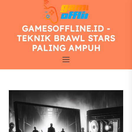
Skip
to
the
content
GAMESOFFLINE.ID -
gamesoffline.id
-
TEKNIK BRAWL STARS
Teknik
PALING AMPUH
Brawl
Stars
Paling
Ampuh