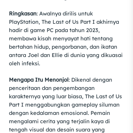
Ringkasan
: Awalnya dirilis untuk
PlayStation, The Last of Us Part I akhirnya
hadir di game PC pada tahun 2023,
membawa kisah menyayat hati tentang
bertahan hidup, pengorbanan, dan ikatan
antara Joel dan Ellie di dunia yang dikuasai
oleh infeksi.
Mengapa Itu Menonjol
: Dikenal dengan
penceritaan dan pengembangan
karakternya yang luar biasa, The Last of Us
Part I menggabungkan gameplay siluman
dengan kedalaman emosional. Pemain
mengalami cerita yang terjalin kaya di
tengah visual dan desain suara yang