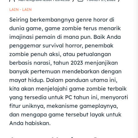
LAIN - LAIN
Seiring berkembangnya genre horor di
dunia game, game zombie terus menarik
imajinasi pemain di mana pun. Baik Anda
penggemar survival horror, penembak
zombie penuh aksi, atau petualangan
berbasis narasi, tahun 2023 menjanjikan
banyak pertemuan mendebarkan dengan
mayat hidup. Dalam panduan utama ini,
kita akan menjelajahi game zombie terbaik
yang tersedia untuk PC tahun ini, menyoroti
fitur uniknya, mekanisme gameplaynya,
dan mengapa game tersebut layak untuk
Anda habiskan.