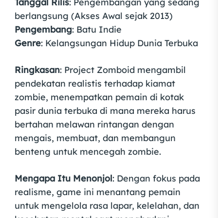
Tanggal Rilis
: Pengembangan yang sedang
berlangsung (Akses Awal sejak 2013)
Pengembang
: Batu Indie
Genre
: Kelangsungan Hidup Dunia Terbuka
Ringkasan
: Project Zomboid mengambil
pendekatan realistis terhadap kiamat
zombie, menempatkan pemain di kotak
pasir dunia terbuka di mana mereka harus
bertahan melawan rintangan dengan
mengais, membuat, dan membangun
benteng untuk mencegah zombie.
Mengapa Itu Menonjol
: Dengan fokus pada
realisme, game ini menantang pemain
untuk mengelola rasa lapar, kelelahan, dan