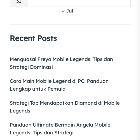
31
« Jul
Recent Posts
Menguasai Freya Mobile Legends: Tips dan
Strategi Dominasi
Cara Main Mobile Legend di PC: Panduan
Lengkap untuk Pemula
Strategi Top Mendapatkan Diamond di Mobile
Legends
Panduan Ultimate Bermain Angela Mobile
Legends: Tips dan Strategi