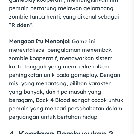
pemain bertarung melawan gelombang
zombie tanpa henti, yang dikenal sebagai
“Ridden”.
Mengapa Itu Menonjol
: Game ini
merevitalisasi pengalaman menembak
zombie kooperatif, menawarkan sistem
kartu tangguh yang memperkenalkan
peningkatan unik pada gameplay. Dengan
misi yang menantang, pilihan karakter
yang banyak, dan tipe musuh yang
beragam, Back 4 Blood sangat cocok untuk
pemain yang mencari persahabatan dalam
perjuangan untuk bertahan hidup.