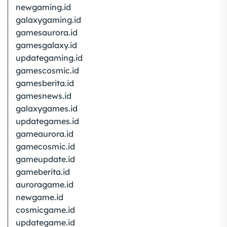
newgaming.id
galaxygaming.id
gamesaurora.id
gamesgalaxy.id
updategaming.id
gamescosmic.id
gamesberita.id
gamesnews.id
galaxygames.id
updategames.id
gameaurora.id
gamecosmic.id
gameupdate.id
gameberita.id
auroragame.id
newgame.id
cosmicgame.id
updategame.id