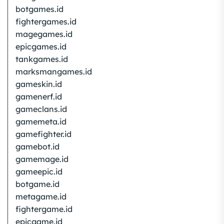
botgames.id
fightergames.id
magegames.id
epicgames.id
tankgames.id
marksmangames.id
gameskin.id
gamenerf.id
gameclans.id
gamemeta.id
gamefighter.id
gamebot.id
gamemage.id
gameepic.id
botgame.id
metagame.id
fightergame.id
epicgame.id