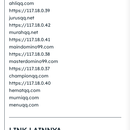
ahliqq.com
https://117.18.0.39
jurusqq.net
https://117.18.0.42
murahqq.net
https://117.18.0.41
maindomino99.com
https://117.18.0.38
masterdomino99.com
https://117.18.0.37
championqq.com
https://117.18.0.40
hematqq.com
murniqq.com
menuqq.com