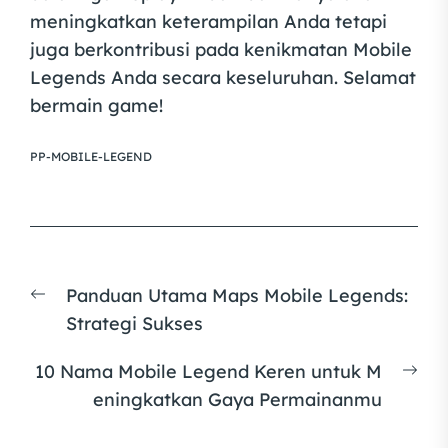
meningkatkan keterampilan Anda tetapi
juga berkontribusi pada kenikmatan Mobile
Legends Anda secara keseluruhan. Selamat
bermain game!
PP-MOBILE-LEGEND
Post
Previous
Panduan Utama Maps Mobile Legends:
navigation
post:
Strategi Sukses
Nex
10 Nama Mobile Legend Keren untuk M
pos
eningkatkan Gaya Permainanmu