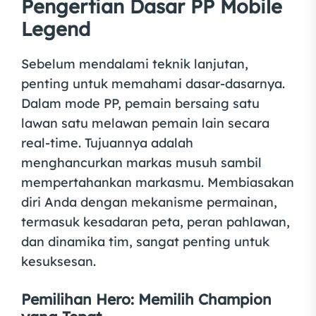
Pengertian Dasar PP Mobile
Legend
Sebelum mendalami teknik lanjutan,
penting untuk memahami dasar-dasarnya.
Dalam mode PP, pemain bersaing satu
lawan satu melawan pemain lain secara
real-time. Tujuannya adalah
menghancurkan markas musuh sambil
mempertahankan markasmu. Membiasakan
diri Anda dengan mekanisme permainan,
termasuk kesadaran peta, peran pahlawan,
dan dinamika tim, sangat penting untuk
kesuksesan.
Pemilihan Hero: Memilih Champion