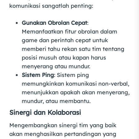
komunikasi sangatlah penting:
Gunakan Obrolan Cepat
:
Memanfaatkan fitur obrolan dalam
game dan perintah cepat untuk
memberi tahu rekan satu tim tentang
posisi musuh atau kapan harus
menyerang atau mundur.
Sistem Ping
: Sistem ping
memungkinkan komunikasi non-verbal,
menunjukkan apakah akan menyerang,
mundur, atau membantu.
Sinergi dan Kolaborasi
Mengembangkan sinergi tim yang baik
akan menghasilkan pertandingan yang