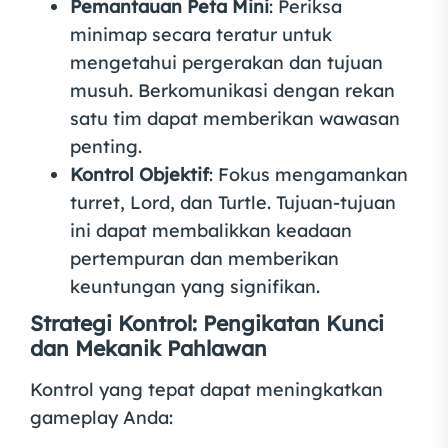
Pemantauan Peta Mini
: Periksa
minimap secara teratur untuk
mengetahui pergerakan dan tujuan
musuh. Berkomunikasi dengan rekan
satu tim dapat memberikan wawasan
penting.
Kontrol Objektif
: Fokus mengamankan
turret, Lord, dan Turtle. Tujuan-tujuan
ini dapat membalikkan keadaan
pertempuran dan memberikan
keuntungan yang signifikan.
Strategi Kontrol: Pengikatan Kunci
dan Mekanik Pahlawan
Kontrol yang tepat dapat meningkatkan
gameplay Anda: