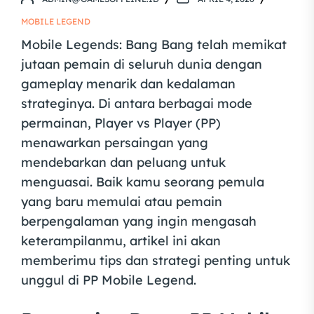
MOBILE LEGEND
Mobile Legends: Bang Bang telah memikat
jutaan pemain di seluruh dunia dengan
gameplay menarik dan kedalaman
strateginya. Di antara berbagai mode
permainan, Player vs Player (PP)
menawarkan persaingan yang
mendebarkan dan peluang untuk
menguasai. Baik kamu seorang pemula
yang baru memulai atau pemain
berpengalaman yang ingin mengasah
keterampilanmu, artikel ini akan
memberimu tips dan strategi penting untuk
unggul di PP Mobile Legend.