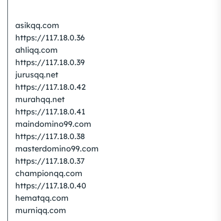
asikqq.com
https://117.18.0.36
ahliqq.com
https://117.18.0.39
jurusqq.net
https://117.18.0.42
murahqq.net
https://117.18.0.41
maindomino99.com
https://117.18.0.38
masterdomino99.com
https://117.18.0.37
championqq.com
https://117.18.0.40
hematqq.com
murniqq.com