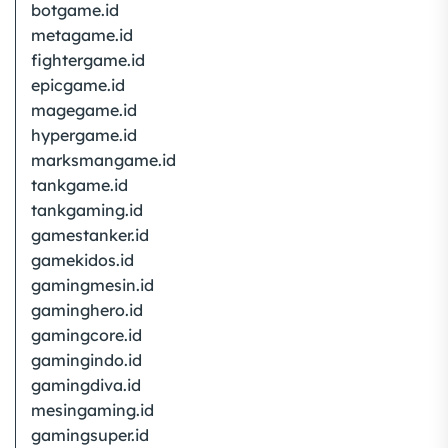
botgame.id
metagame.id
fightergame.id
epicgame.id
magegame.id
hypergame.id
marksmangame.id
tankgame.id
tankgaming.id
gamestanker.id
gamekidos.id
gamingmesin.id
gaminghero.id
gamingcore.id
gamingindo.id
gamingdiva.id
mesingaming.id
gamingsuper.id