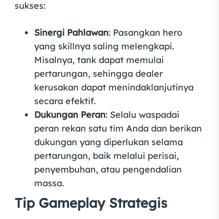
sukses:
Sinergi Pahlawan
: Pasangkan hero
yang skillnya saling melengkapi.
Misalnya, tank dapat memulai
pertarungan, sehingga dealer
kerusakan dapat menindaklanjutinya
secara efektif.
Dukungan Peran
: Selalu waspadai
peran rekan satu tim Anda dan berikan
dukungan yang diperlukan selama
pertarungan, baik melalui perisai,
penyembuhan, atau pengendalian
massa.
Tip Gameplay Strategis