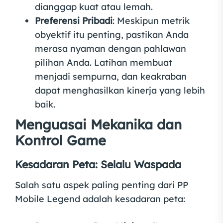
dianggap kuat atau lemah.
Preferensi Pribadi
: Meskipun metrik
obyektif itu penting, pastikan Anda
merasa nyaman dengan pahlawan
pilihan Anda. Latihan membuat
menjadi sempurna, dan keakraban
dapat menghasilkan kinerja yang lebih
baik.
Menguasai Mekanika dan
Kontrol Game
Kesadaran Peta: Selalu Waspada
Salah satu aspek paling penting dari PP
Mobile Legend adalah kesadaran peta: