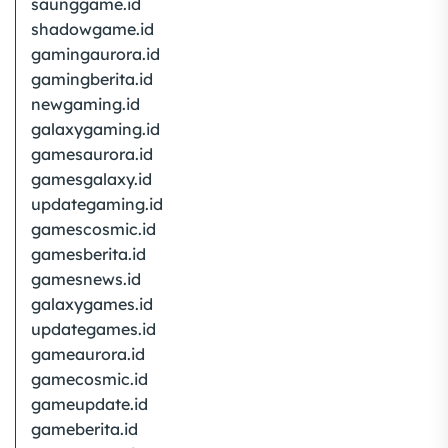
saunggame.id
shadowgame.id
gamingaurora.id
gamingberita.id
newgaming.id
galaxygaming.id
gamesaurora.id
gamesgalaxy.id
updategaming.id
gamescosmic.id
gamesberita.id
gamesnews.id
galaxygames.id
updategames.id
gameaurora.id
gamecosmic.id
gameupdate.id
gameberita.id