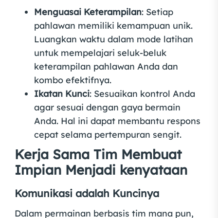
Menguasai Keterampilan
: Setiap
pahlawan memiliki kemampuan unik.
Luangkan waktu dalam mode latihan
untuk mempelajari seluk-beluk
keterampilan pahlawan Anda dan
kombo efektifnya.
Ikatan Kunci
: Sesuaikan kontrol Anda
agar sesuai dengan gaya bermain
Anda. Hal ini dapat membantu respons
cepat selama pertempuran sengit.
Kerja Sama Tim Membuat
Impian Menjadi kenyataan
Komunikasi adalah Kuncinya
Dalam permainan berbasis tim mana pun,