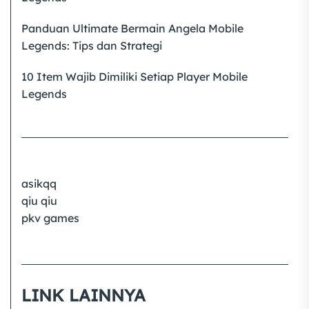
Panduan Ultimate Bermain Angela Mobile
Legends: Tips dan Strategi
10 Item Wajib Dimiliki Setiap Player Mobile
Legends
asikqq
qiu qiu
pkv games
LINK LAINNYA