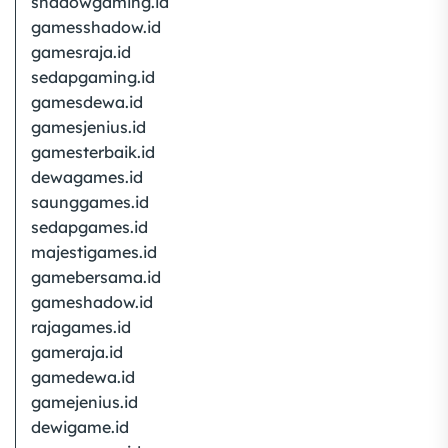
shadowgaming.id
gamesshadow.id
gamesraja.id
sedapgaming.id
gamesdewa.id
gamesjenius.id
gamesterbaik.id
dewagames.id
saunggames.id
sedapgames.id
majestigames.id
gamebersama.id
gameshadow.id
rajagames.id
gameraja.id
gamedewa.id
gamejenius.id
dewigame.id