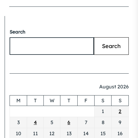
Search
Search
August 2026
M
T
W
T
F
S
S
1
2
3
4
5
6
7
8
9
10
11
12
13
14
15
16