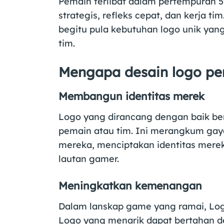
Pemain terlibat dalam pertempuran
strategis, refleks cepat, dan kerja t
begitu pula kebutuhan logo unik ya
tim.
Mengapa desain logo pe
Membangun identitas merek
Logo yang dirancang dengan baik berf
pemain atau tim. Ini merangkum gaya
mereka, menciptakan identitas merek
lautan gamer.
Meningkatkan kemenangan
Dalam lanskap game yang ramai, Log
Logo yang menarik dapat bertahan 