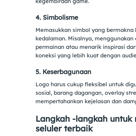
kegembiraan game.
4. Simbolisme
Memasukkan simbol yang bermakna 
kedalaman. Misalnya, menggunakan 
permainan atau menarik inspirasi d
koneksi yang lebih kuat dengan audie
5. Keserbagunaan
Logo harus cukup fleksibel untuk dig
sosial, barang dagangan, overlay str
mempertahankan kejelasan dan dampa
Langkah -langkah untuk
seluler terbaik