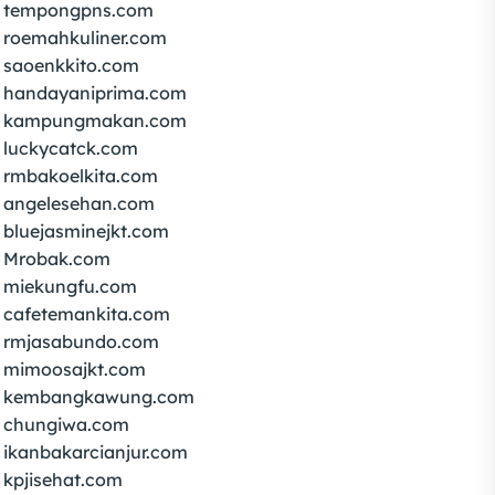
tempongpns.com
roemahkuliner.com
saoenkkito.com
handayaniprima.com
kampungmakan.com
luckycatck.com
rmbakoelkita.com
angelesehan.com
bluejasminejkt.com
Mrobak.com
miekungfu.com
cafetemankita.com
rmjasabundo.com
mimoosajkt.com
kembangkawung.com
chungiwa.com
ikanbakarcianjur.com
kpjisehat.com