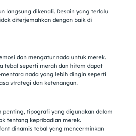
n langsung dikenali. Desain yang terlalu
tidak diterjemahkan dengan baik di
emosi dan mengatur nada untuk merek.
 tebal seperti merah dan hitam dapat
mentara nada yang lebih dingin seperti
asa strategi dan ketenangan.
penting, tipografi yang digunakan dalam
k tentang kepribadian merek.
ont dinamis tebal yang mencerminkan