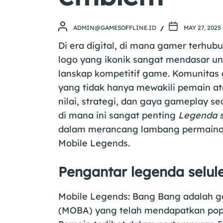
ADMIN@GAMESOFFLINE.ID
MAY 27, 2025
Di era digital, di mana gamer terhub
logo yang ikonik sangat mendasar u
lanskap kompetitif game. Komunitas 
yang tidak hanya mewakili pemain at
nilai, strategi, dan gaya gameplay se
di mana ini sangat penting
Legenda s
dalam merancang lambang permainan 
Mobile Legends.
Pengantar legenda selul
Mobile Legends: Bang Bang adalah ga
(MOBA) yang telah mendapatkan popul