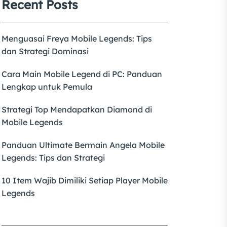
Recent Posts
Menguasai Freya Mobile Legends: Tips
dan Strategi Dominasi
Cara Main Mobile Legend di PC: Panduan
Lengkap untuk Pemula
Strategi Top Mendapatkan Diamond di
Mobile Legends
Panduan Ultimate Bermain Angela Mobile
Legends: Tips dan Strategi
10 Item Wajib Dimiliki Setiap Player Mobile
Legends