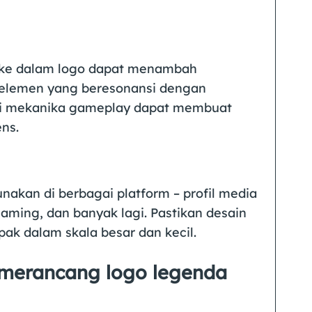
ke dalam logo dapat menambah
elemen yang beresonansi dengan
ari mekanika gameplay dapat membuat
ns.
unakan di berbagai platform – profil media
eaming, dan banyak lagi. Pastikan desain
k dalam skala besar dan kecil.
 merancang logo legenda