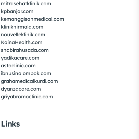
mitrasehatklinik.com
kpbanjar.com
kemanggisanmedical.com
kliniknirmala.com
nouvelleklinik.com
KainaHealth.com
shabirahusada.com
yadikacare.com
astaclinic.com
ibnusinalombok.com
grahamedicalkurdi.com
dyanzacare.com
griyabromoclinic.com
Links