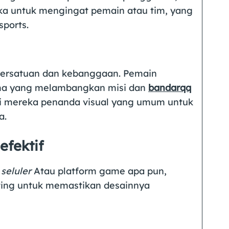
a untuk mengingat pemain atau tim, yang
sports.
persatuan dan kebanggaan. Pemain
ama yang melambangkan misi dan
bandarqq
ri mereka penanda visual yang umum untuk
a.
fektif
seluler
Atau platform game apa pun,
ting untuk memastikan desainnya