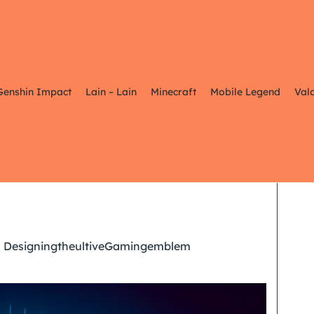
Genshin Impact
Lain – Lain
Minecraft
Mobile Legend
Val
 DesigningtheultiveGamingemblem