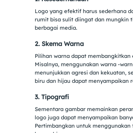
Logo yang efektif harus sederhana da
rumit bisa sulit diingat dan mungkin 
berbagai media.
2. Skema Warna
Pilihan warna dapat membangkitkan 
Misalnya, menggunakan warna -warna
menunjukkan agresi dan kekuatan, se
biru dan hijau dapat menyampaikan r
3. Tipografi
Sementara gambar memainkan peran 
logo juga dapat menyampaikan banya
Pertimbangkan untuk menggunakan f