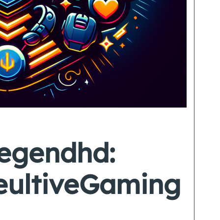
egendhd:
eultiveGaming