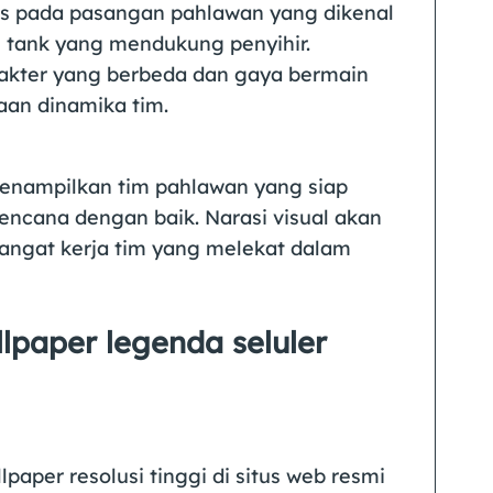
okus pada pasangan pahlawan yang dikenal
i tank yang mendukung penyihir.
arakter yang berbeda dan gaya bermain
an dinamika tim.
enampilkan tim pahlawan yang siap
ncana dengan baik. Narasi visual akan
ngat kerja tim yang melekat dalam
paper legenda seluler
aper resolusi tinggi di situs web resmi