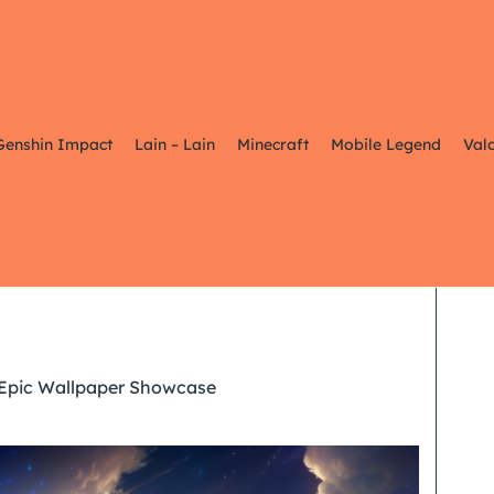
Genshin Impact
Lain – Lain
Minecraft
Mobile Legend
Val
Epic Wallpaper Showcase