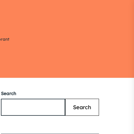
orant
Search
Search