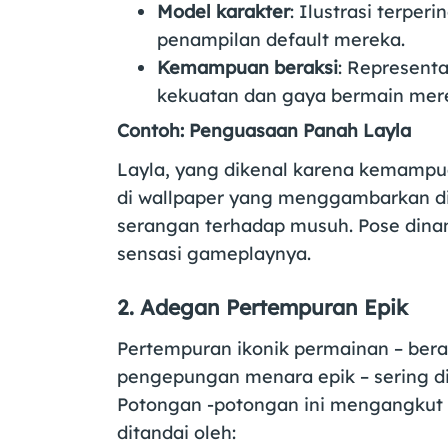
Model karakter
: Ilustrasi terper
penampilan default mereka.
Kemampuan beraksi
: Represent
kekuatan dan gaya bermain mer
Contoh: Penguasaan Panah Layla
Layla, yang dikenal karena kemamp
di wallpaper yang menggambarkan 
serangan terhadap musuh. Pose dina
sensasi gameplaynya.
2. Adegan Pertempuran Epik
Pertempuran ikonik permainan – beral
pengepungan menara epik – sering d
Potongan -potongan ini mengangkut 
ditandai oleh: