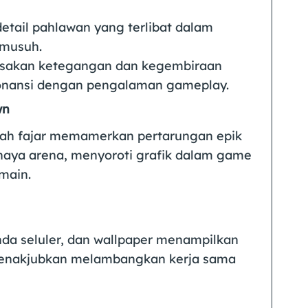
detail pahlawan yang terlibat dalam
 musuh.
asakan ketegangan dan kegembiraan
sonansi dengan pengalaman gameplay.
wn
ah fajar memamerkan pertarungan epik
aya arena, menyoroti grafik dalam game
main.
nda seluler, dan wallpaper menampilkan
menakjubkan melambangkan kerja sama