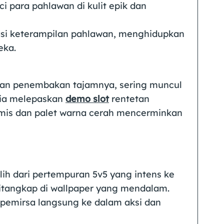
inci para pahlawan di kulit epik dan
asi keterampilan pahlawan, menghidupkan
eka.
uan penembakan tajamnya, sering muncul
dia melepaskan
demo slot
rentetan
mis dan palet warna cerah mencerminkan
ih dari pertempuran 5v5 yang intens ke
itangkap di wallpaper yang mendalam.
pemirsa langsung ke dalam aksi dan