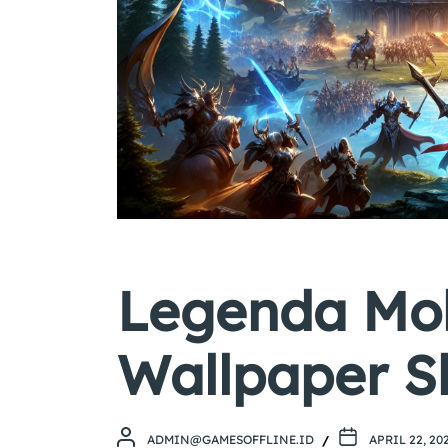
Legenda Mob
Wallpaper 
ADMIN@GAMESOFFLINE.ID
APRIL 22, 20