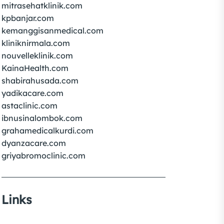
mitrasehatklinik.com
kpbanjar.com
kemanggisanmedical.com
kliniknirmala.com
nouvelleklinik.com
KainaHealth.com
shabirahusada.com
yadikacare.com
astaclinic.com
ibnusinalombok.com
grahamedicalkurdi.com
dyanzacare.com
griyabromoclinic.com
Links