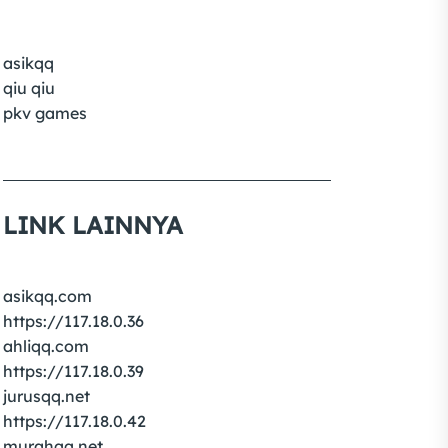
asikqq
qiu qiu
pkv games
LINK LAINNYA
asikqq.com
https://117.18.0.36
ahliqq.com
https://117.18.0.39
jurusqq.net
https://117.18.0.42
murahqq.net