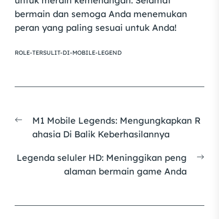
untuk meraih kemenangan. Selamat
bermain dan semoga Anda menemukan
peran yang paling sesuai untuk Anda!
ROLE-TERSULIT-DI-MOBILE-LEGEND
Post
Previous
M1 Mobile Legends: Mengungkapkan R
navigation
post:
ahasia Di Balik Keberhasilannya
Nex
Legenda seluler HD: Meninggikan peng
pos
alaman bermain game Anda