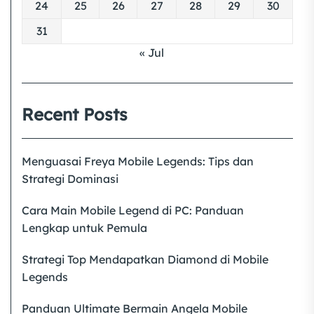
24
25
26
27
28
29
30
31
« Jul
Recent Posts
Menguasai Freya Mobile Legends: Tips dan
Strategi Dominasi
Cara Main Mobile Legend di PC: Panduan
Lengkap untuk Pemula
Strategi Top Mendapatkan Diamond di Mobile
Legends
Panduan Ultimate Bermain Angela Mobile