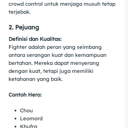
crowd control untuk menjaga musuh tetap
terjebak.
2. Pejuang
Definisi dan Kualitas:
Fighter adalah peran yang seimbang
antara serangan kuat dan kemampuan
bertahan. Mereka dapat menyerang
dengan kuat, tetapi juga memiliki
ketahanan yang baik.
Contoh Hero:
Chou
Leomord
Khufra