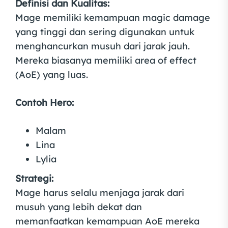
Definisi dan Kualitas:
Mage memiliki kemampuan magic damage
yang tinggi dan sering digunakan untuk
menghancurkan musuh dari jarak jauh.
Mereka biasanya memiliki area of effect
(AoE) yang luas.
Contoh Hero:
Malam
Lina
Lylia
Strategi:
Mage harus selalu menjaga jarak dari
musuh yang lebih dekat dan
memanfaatkan kemampuan AoE mereka