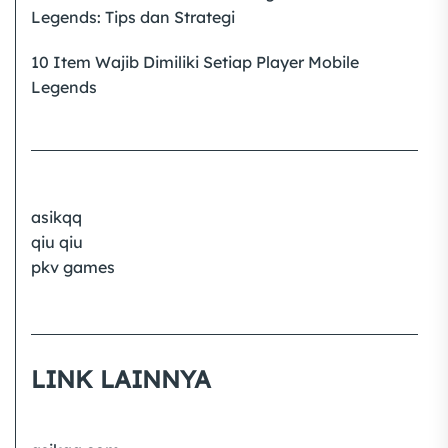
Legends: Tips dan Strategi
10 Item Wajib Dimiliki Setiap Player Mobile
Legends
asikqq
qiu qiu
pkv games
LINK LAINNYA