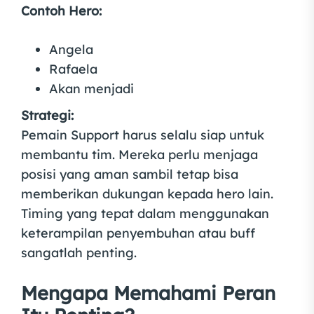
Contoh Hero:
Angela
Rafaela
Akan menjadi
Strategi:
Pemain Support harus selalu siap untuk
membantu tim. Mereka perlu menjaga
posisi yang aman sambil tetap bisa
memberikan dukungan kepada hero lain.
Timing yang tepat dalam menggunakan
keterampilan penyembuhan atau buff
sangatlah penting.
Mengapa Memahami Peran