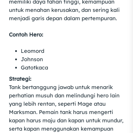
memiliki daya tahan tinggi, kemampuan
untuk menahan kerusakan, dan sering kali
menjadi garis depan dalam pertempuran.
Contoh Hero:
Leomord
Johnson
Gatotkaca
Strategi:
Tank bertanggung jawab untuk menarik
perhatian musuh dan melindungi hero lain
yang lebih rentan, seperti Mage atau
Marksman. Pemain tank harus mengerti
kapan harus maju dan kapan untuk mundur,
serta kapan menggunakan kemampuan