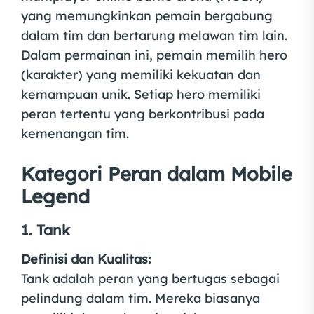
yang memungkinkan pemain bergabung
dalam tim dan bertarung melawan tim lain.
Dalam permainan ini, pemain memilih hero
(karakter) yang memiliki kekuatan dan
kemampuan unik. Setiap hero memiliki
peran tertentu yang berkontribusi pada
kemenangan tim.
Kategori Peran dalam Mobile
Legend
1. Tank
Definisi dan Kualitas:
Tank adalah peran yang bertugas sebagai
pelindung dalam tim. Mereka biasanya