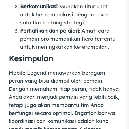
Berkomunikasi
: Gunakan fitur chat
untuk berkomunikasi dengan rekan
satu tim tentang strategi.
Perhatikan dan pelajari
: Amati cara
pemain pro memainkan hero tertentu
untuk meningkatkan keterampilan.
Kesimpulan
Mobile Legend menawarkan beragam
peran yang bisa diambil oleh pemain.
Dengan memahami tiap peran, tidak hanya
Anda akan menjadi pemain yang lebih baik,
tetapi juga akan membantu tim Anda
berfungsi secara optimal. Ingatlah bahwa
koordinasi dan komunikasi adalah kunci