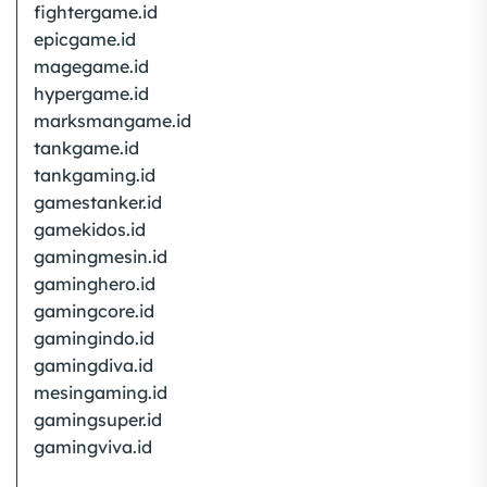
fightergame.id
epicgame.id
magegame.id
hypergame.id
marksmangame.id
tankgame.id
tankgaming.id
gamestanker.id
gamekidos.id
gamingmesin.id
gaminghero.id
gamingcore.id
gamingindo.id
gamingdiva.id
mesingaming.id
gamingsuper.id
gamingviva.id