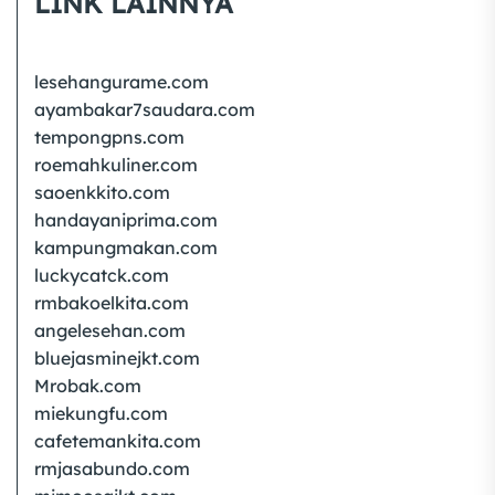
LINK LAINNYA
lesehangurame.com
ayambakar7saudara.com
tempongpns.com
roemahkuliner.com
saoenkkito.com
handayaniprima.com
kampungmakan.com
luckycatck.com
rmbakoelkita.com
angelesehan.com
bluejasminejkt.com
Mrobak.com
miekungfu.com
cafetemankita.com
rmjasabundo.com