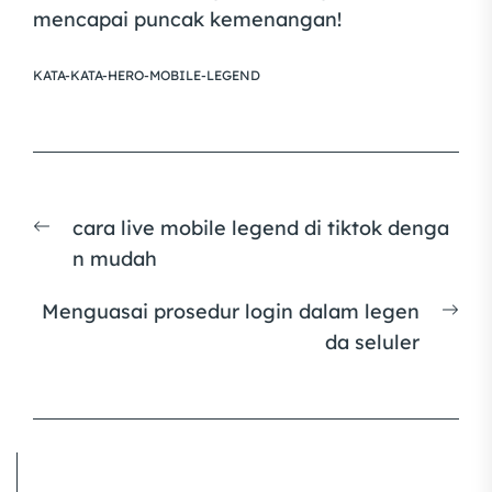
mencapai puncak kemenangan!
KATA-KATA-HERO-MOBILE-LEGEND
Post
Previous
cara live mobile legend di tiktok denga
navigation
post:
n mudah
Nex
Menguasai prosedur login dalam legen
pos
da seluler