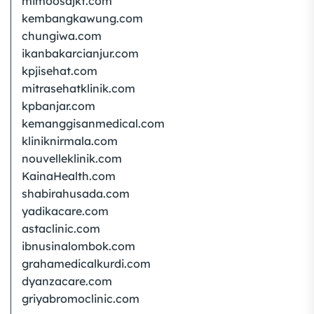
mimoosajkt.com
kembangkawung.com
chungiwa.com
ikanbakarcianjur.com
kpjisehat.com
mitrasehatklinik.com
kpbanjar.com
kemanggisanmedical.com
kliniknirmala.com
nouvelleklinik.com
KainaHealth.com
shabirahusada.com
yadikacare.com
astaclinic.com
ibnusinalombok.com
grahamedicalkurdi.com
dyanzacare.com
griyabromoclinic.com