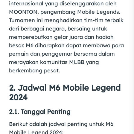
internasional yang diselenggarakan oleh
MOONTON, pengembang Mobile Legends.
Turnamen ini menghadirkan tim-tim terbaik
dari berbagai negara, bersaing untuk
memperebutkan gelar juara dan hadiah
besar. M6 diharapkan dapat membawa para
pemain dan penggemar bersama dalam
merayakan komunitas MLBB yang
berkembang pesat.
2. Jadwal M6 Mobile Legend
2024
2.1. Tanggal Penting
Berikut adalah jadwal penting untuk M6
Mobile Legend 2024: