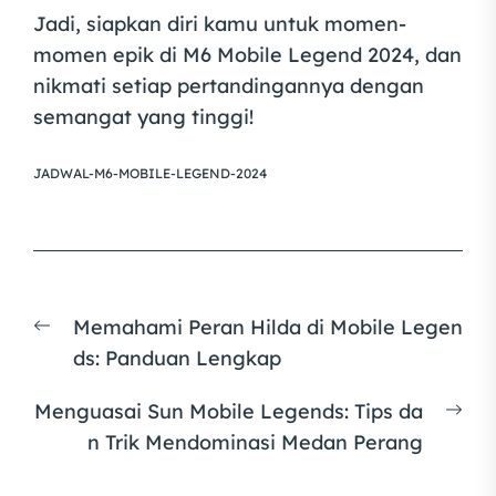
Jadi, siapkan diri kamu untuk momen-
momen epik di M6 Mobile Legend 2024, dan
nikmati setiap pertandingannya dengan
semangat yang tinggi!
JADWAL-M6-MOBILE-LEGEND-2024
Post
Previous
Memahami Peran Hilda di Mobile Legen
navigation
post:
ds: Panduan Lengkap
Nex
Menguasai Sun Mobile Legends: Tips da
pos
n Trik Mendominasi Medan Perang