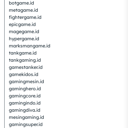
botgame.id
metagame.id
fightergame.id
epicgame.id
magegame.id
hypergame.id
marksmangame.id
tankgame.id
tankgaming.id
gamestanker.id
gamekidos.id
gamingmesin.id
gaminghero.id
gamingcore.id
gamingindo.id
gamingdiva.id
mesingaming.id
gamingsuper.id