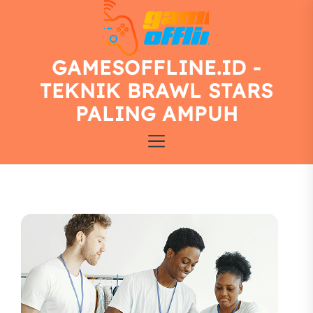
Skip
to
the
content
GAMESOFFLINE.ID -
gamesoffline.id
-
TEKNIK BRAWL STARS
Teknik
PALING AMPUH
Brawl
Stars
Paling
Ampuh