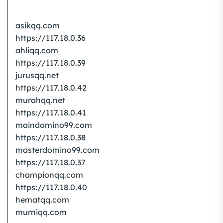
asikqq.com
https://117.18.0.36
ahliqq.com
https://117.18.0.39
jurusqq.net
https://117.18.0.42
murahqq.net
https://117.18.0.41
maindomino99.com
https://117.18.0.38
masterdomino99.com
https://117.18.0.37
championqq.com
https://117.18.0.40
hematqq.com
murniqq.com