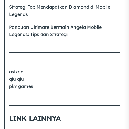
Strategi Top Mendapatkan Diamond di Mobile
Legends
Panduan Ultimate Bermain Angela Mobile
Legends: Tips dan Strategi
asikqq
qiu qiu
pkv games
LINK LAINNYA