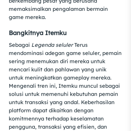
berkembang pesat yang berusaha
memaksimalkan pengalaman bermain
game mereka.
Bangkitnya Itemku
Sebagai
Legenda seluler
Terus
mendominasi adegan game seluler, pemain
sering menemukan diri mereka untuk
mencari kulit dan pahlawan yang unik
untuk meningkatkan gameplay mereka.
Mengenali tren ini, Itemku muncul sebagai
solusi untuk memenuhi kebutuhan pemain
untuk transaksi yang andal. Keberhasilan
platform dapat dikaitkan dengan
komitmennya terhadap keselamatan
pengguna, transaksi yang efisien, dan