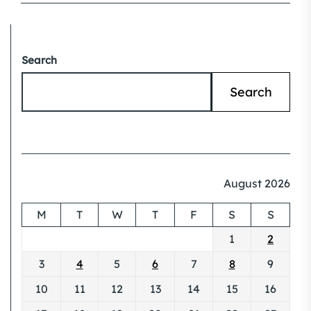
Search
Search
August 2026
M
T
W
T
F
S
S
1
2
3
4
5
6
7
8
9
10
11
12
13
14
15
16