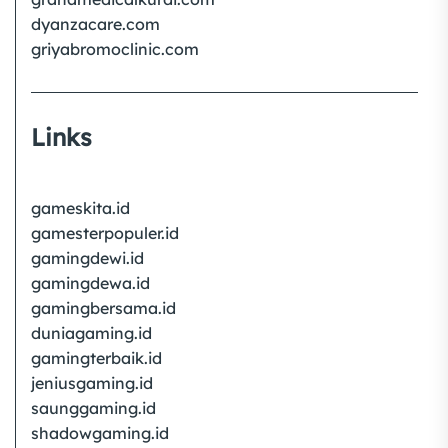
dyanzacare.com
griyabromoclinic.com
Links
gameskita.id
gamesterpopuler.id
gamingdewi.id
gamingdewa.id
gamingbersama.id
duniagaming.id
gamingterbaik.id
jeniusgaming.id
saunggaming.id
shadowgaming.id