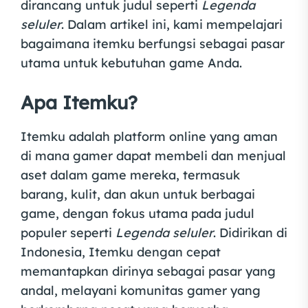
dirancang untuk judul seperti
Legenda
seluler
. Dalam artikel ini, kami mempelajari
bagaimana itemku berfungsi sebagai pasar
utama untuk kebutuhan game Anda.
Apa Itemku?
Itemku adalah platform online yang aman
di mana gamer dapat membeli dan menjual
aset dalam game mereka, termasuk
barang, kulit, dan akun untuk berbagai
game, dengan fokus utama pada judul
populer seperti
Legenda seluler
. Didirikan di
Indonesia, Itemku dengan cepat
memantapkan dirinya sebagai pasar yang
andal, melayani komunitas gamer yang