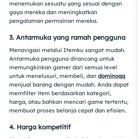
menemukan sesuatu yang sesuai dengan
gaya mereka dan meningkatkan
pengalaman permainan mereka.
3.
Antarmuka yang ramah pengguna
Menavigasi melalui Itemku sangat mudah.
Antarmuka pengguna dirancang untuk
memungkinkan gamer dari semua level
untuk menelusuri, membeli, dan
dominoqq
menjual barang dengan mudah. Anda dapat
memfilter item berdasarkan kategori,
harga, atau bahkan mencari game tertentu,
membuat proses belanja cepat dan efisien.
4.
Harga kompetitif