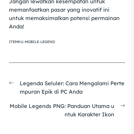
Jangan lewatkan kesempatan untuk
memanfaatkan pasar yang inovatif ini
untuk memaksimalkan potensi permainan
Anda!
ITEMKU-MOBILE-LEGEND
Post
Previous
Legenda Seluler: Cara Mengalami Perte
navigation
post:
mpuran Epik di PC Anda
Nex
Mobile Legends PNG: Panduan Utama u
pos
ntuk Karakter Ikon