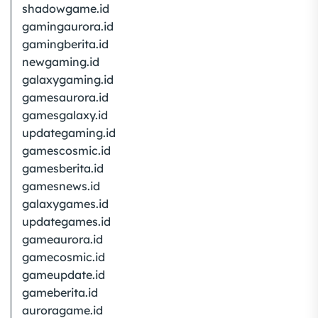
shadowgame.id
gamingaurora.id
gamingberita.id
newgaming.id
galaxygaming.id
gamesaurora.id
gamesgalaxy.id
updategaming.id
gamescosmic.id
gamesberita.id
gamesnews.id
galaxygames.id
updategames.id
gameaurora.id
gamecosmic.id
gameupdate.id
gameberita.id
auroragame.id