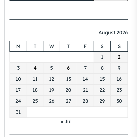
August 2026
M
T
W
T
F
S
S
1
2
3
4
5
6
7
8
9
10
11
12
13
14
15
16
17
18
19
20
21
22
23
24
25
26
27
28
29
30
31
« Jul