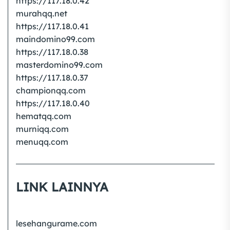
https://117.18.0.42
murahqq.net
https://117.18.0.41
maindomino99.com
https://117.18.0.38
masterdomino99.com
https://117.18.0.37
championqq.com
https://117.18.0.40
hematqq.com
murniqq.com
menuqq.com
LINK LAINNYA
lesehangurame.com