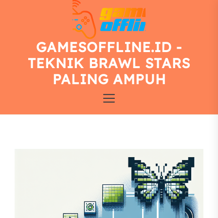
Skip
to
the
content
GAMESOFFLINE.ID -
gamesoffline.id
-
TEKNIK BRAWL STARS
Teknik
PALING AMPUH
Brawl
Stars
Paling
Ampuh