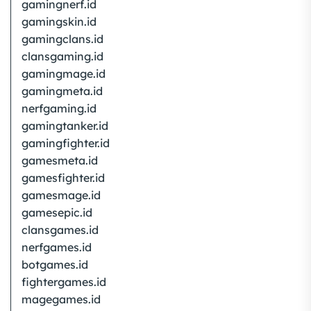
gamingnerf.id
gamingskin.id
gamingclans.id
clansgaming.id
gamingmage.id
gamingmeta.id
nerfgaming.id
gamingtanker.id
gamingfighter.id
gamesmeta.id
gamesfighter.id
gamesmage.id
gamesepic.id
clansgames.id
nerfgames.id
botgames.id
fightergames.id
magegames.id