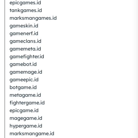
epicgames.id
tankgames.id
marksmangames.id
gameskin.id
gamenerf.id
gameclans.id
gamemeta.id
gamefighter.id
gamebot.id
gamemage.id
gameepic.id
botgame.id
metagame.id
fightergame.id
epicgame.id
magegame.id
hypergame.id
marksmangame.id