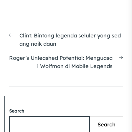
Post
Previous
Clint: Bintang legenda seluler yang sed
navigation
post:
ang naik daun
Nex
Roger’s Unleashed Potential: Menguasa
pos
i Wolfman di Mobile Legends
Search
Search