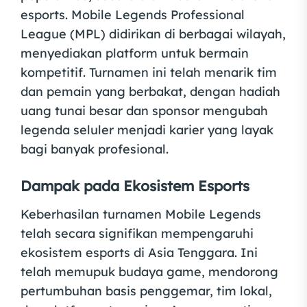
esports. Mobile Legends Professional
League (MPL) didirikan di berbagai wilayah,
menyediakan platform untuk bermain
kompetitif. Turnamen ini telah menarik tim
dan pemain yang berbakat, dengan hadiah
uang tunai besar dan sponsor mengubah
legenda seluler menjadi karier yang layak
bagi banyak profesional.
Dampak pada Ekosistem Esports
Keberhasilan turnamen Mobile Legends
telah secara signifikan mempengaruhi
ekosistem esports di Asia Tenggara. Ini
telah memupuk budaya game, mendorong
pertumbuhan basis penggemar, tim lokal,