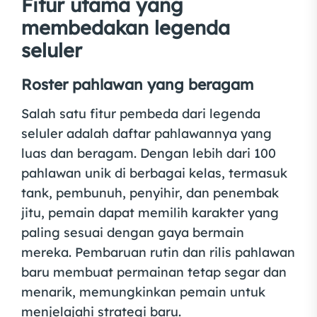
Fitur utama yang
membedakan legenda
seluler
Roster pahlawan yang beragam
Salah satu fitur pembeda dari legenda
seluler adalah daftar pahlawannya yang
luas dan beragam. Dengan lebih dari 100
pahlawan unik di berbagai kelas, termasuk
tank, pembunuh, penyihir, dan penembak
jitu, pemain dapat memilih karakter yang
paling sesuai dengan gaya bermain
mereka. Pembaruan rutin dan rilis pahlawan
baru membuat permainan tetap segar dan
menarik, memungkinkan pemain untuk
menjelajahi strategi baru.