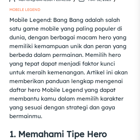
MOBILE LEGEND
Mobile Legend: Bang Bang adalah salah
satu game mobile yang paling populer di
dunia, dengan berbagai macam hero yang
memiliki kemampuan unik dan peran yang
berbeda dalam permainan. Memilih hero
yang tepat dapat menjadi faktor kunci
untuk meraih kemenangan. Artikel ini akan
memberikan panduan lengkap mengenai
daftar hero Mobile Legend yang dapat
membantu kamu dalam memilih karakter
yang sesuai dengan strategi dan gaya
bermainmu.
1. Memahami Tipe Hero