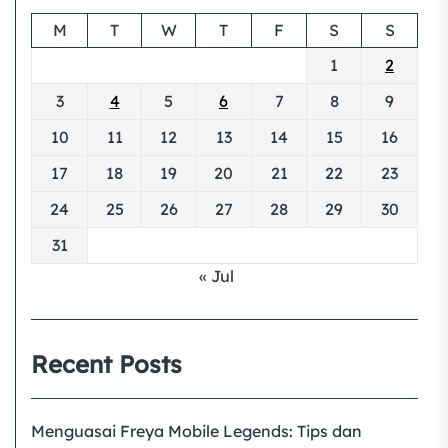
M
T
W
T
F
S
S
1
2
3
4
5
6
7
8
9
10
11
12
13
14
15
16
17
18
19
20
21
22
23
24
25
26
27
28
29
30
31
« Jul
Recent Posts
Menguasai Freya Mobile Legends: Tips dan