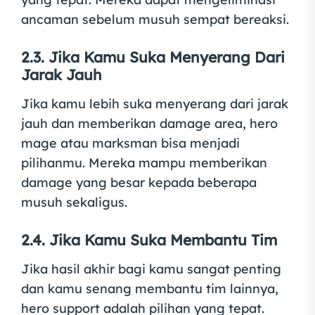
ancaman sebelum musuh sempat bereaksi.
2.3. Jika Kamu Suka Menyerang Dari
Jarak Jauh
Jika kamu lebih suka menyerang dari jarak
jauh dan memberikan damage area, hero
mage atau marksman bisa menjadi
pilihanmu. Mereka mampu memberikan
damage yang besar kepada beberapa
musuh sekaligus.
2.4. Jika Kamu Suka Membantu Tim
Jika hasil akhir bagi kamu sangat penting
dan kamu senang membantu tim lainnya,
hero support adalah pilihan yang tepat.