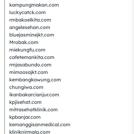
kampungmakan.com
luckycatck.com
rmbakoelkita.com
angelesehan.com
bluejasminejkt.com
Mrobak.com
miekungfu.com
cafetemankita.com
rmjasabundo.com
mimoosajkt.com
kembangkawung.com
chungiwa.com
ikanbakarcianjur.com
kpjisehat.com
mitrasehatklinik.com
kpbanjar.com
kemanggisanmedical.com
kliniknirmala.com