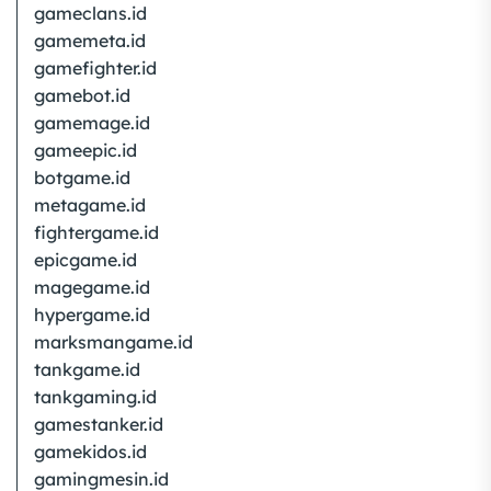
gameclans.id
gamemeta.id
gamefighter.id
gamebot.id
gamemage.id
gameepic.id
botgame.id
metagame.id
fightergame.id
epicgame.id
magegame.id
hypergame.id
marksmangame.id
tankgame.id
tankgaming.id
gamestanker.id
gamekidos.id
gamingmesin.id