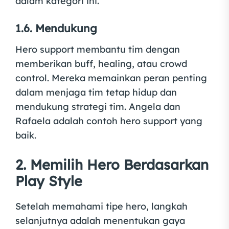
dalam kategori ini.
1.6. Mendukung
Hero support membantu tim dengan
memberikan buff, healing, atau crowd
control. Mereka memainkan peran penting
dalam menjaga tim tetap hidup dan
mendukung strategi tim. Angela dan
Rafaela adalah contoh hero support yang
baik.
2. Memilih Hero Berdasarkan
Play Style
Setelah memahami tipe hero, langkah
selanjutnya adalah menentukan gaya