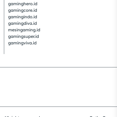
gaminghero.id
gamingcore.id
gamingindo.id
gamingdiva.id
mesingaming.id
gamingsuper.id
gamingviva.id