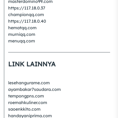
masterdomino99.com
https://117.18.0.37
championqq.com
https://117.18.0.40
hematqq.com
murniqq.com
menuqq.com
LINK LAINNYA
lesehangurame.com
ayambakar7saudara.com
tempongpns.com
roemahkuliner.com
saoenkkito.com
handayaniprima.com