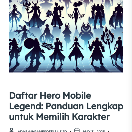
Daftar Hero Mobile
Legend: Panduan Lengkap
untuk Memilih Karakter
ADMIN@GAMESOFFLINE.ID
MAY 31, 2025