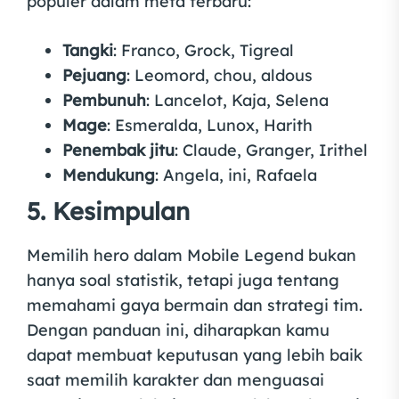
populer dalam meta terbaru:
Tangki
: Franco, Grock, Tigreal
Pejuang
: Leomord, chou, aldous
Pembunuh
: Lancelot, Kaja, Selena
Mage
: Esmeralda, Lunox, Harith
Penembak jitu
: Claude, Granger, Irithel
Mendukung
: Angela, ini, Rafaela
5. Kesimpulan
Memilih hero dalam Mobile Legend bukan
hanya soal statistik, tetapi juga tentang
memahami gaya bermain dan strategi tim.
Dengan panduan ini, diharapkan kamu
dapat membuat keputusan yang lebih baik
saat memilih karakter dan menguasai