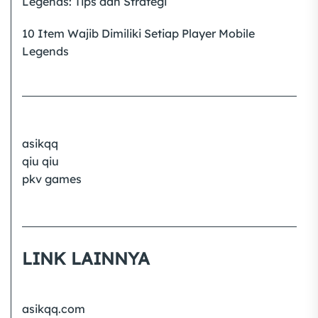
Legends: Tips dan Strategi
10 Item Wajib Dimiliki Setiap Player Mobile
Legends
asikqq
qiu qiu
pkv games
LINK LAINNYA
asikqq.com