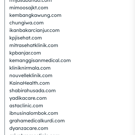
rmjasabundo.com
mimoosajkt.com
kembangkawung.com
chungiwa.com
ikanbakarcianjur.com
kpjisehat.com
mitrasehatklinik.com
kpbanjar.com
kemanggisanmedical.com
kliniknirmala.com
nouvelleklinik.com
KainaHealth.com
shabirahusada.com
yadikacare.com
astaclinic.com
ibnusinalombok.com
grahamedicalkurdi.com
dyanzacare.com