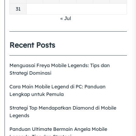
31
« Jul
Recent Posts
Menguasai Freya Mobile Legends: Tips dan
Strategi Dominasi
Cara Main Mobile Legend di PC: Panduan
Lengkap untuk Pemula
Strategi Top Mendapatkan Diamond di Mobile
Legends
Panduan Ultimate Bermain Angela Mobile