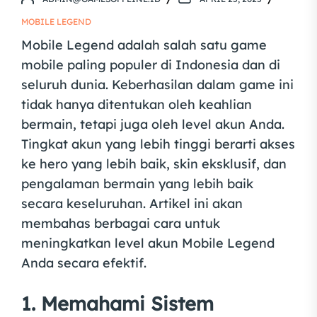
MOBILE LEGEND
Mobile Legend adalah salah satu game
mobile paling populer di Indonesia dan di
seluruh dunia. Keberhasilan dalam game ini
tidak hanya ditentukan oleh keahlian
bermain, tetapi juga oleh level akun Anda.
Tingkat akun yang lebih tinggi berarti akses
ke hero yang lebih baik, skin eksklusif, dan
pengalaman bermain yang lebih baik
secara keseluruhan. Artikel ini akan
membahas berbagai cara untuk
meningkatkan level akun Mobile Legend
Anda secara efektif.
1. Memahami Sistem