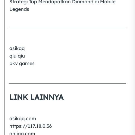
Strategi Top Mendapatkan Diamond di Mobile
Legends
asikqq
qiu qiu
pkv games
LINK LAINNYA
asikqq.com
https://117.18.0.36
ahliqq.com