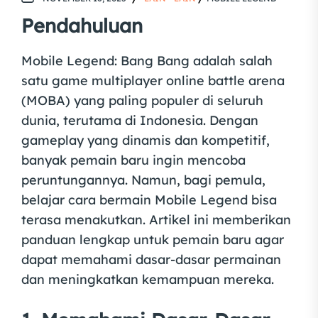
Pendahuluan
Mobile Legend: Bang Bang adalah salah
satu game multiplayer online battle arena
(MOBA) yang paling populer di seluruh
dunia, terutama di Indonesia. Dengan
gameplay yang dinamis dan kompetitif,
banyak pemain baru ingin mencoba
peruntungannya. Namun, bagi pemula,
belajar cara bermain Mobile Legend bisa
terasa menakutkan. Artikel ini memberikan
panduan lengkap untuk pemain baru agar
dapat memahami dasar-dasar permainan
dan meningkatkan kemampuan mereka.