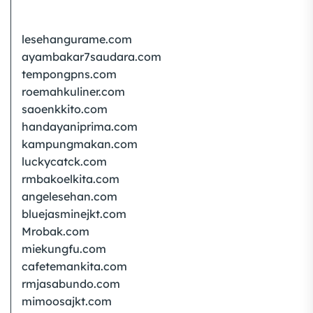
lesehangurame.com
ayambakar7saudara.com
tempongpns.com
roemahkuliner.com
saoenkkito.com
handayaniprima.com
kampungmakan.com
luckycatck.com
rmbakoelkita.com
angelesehan.com
bluejasminejkt.com
Mrobak.com
miekungfu.com
cafetemankita.com
rmjasabundo.com
mimoosajkt.com