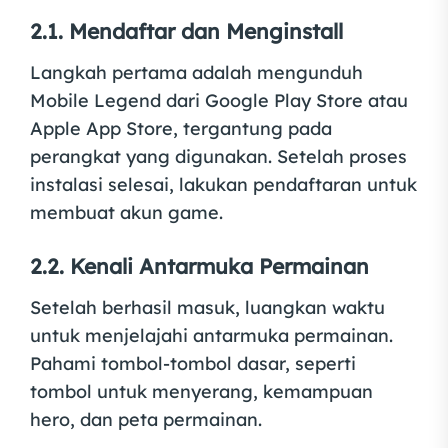
2.1. Mendaftar dan Menginstall
Langkah pertama adalah mengunduh
Mobile Legend dari Google Play Store atau
Apple App Store, tergantung pada
perangkat yang digunakan. Setelah proses
instalasi selesai, lakukan pendaftaran untuk
membuat akun game.
2.2. Kenali Antarmuka Permainan
Setelah berhasil masuk, luangkan waktu
untuk menjelajahi antarmuka permainan.
Pahami tombol-tombol dasar, seperti
tombol untuk menyerang, kemampuan
hero, dan peta permainan.