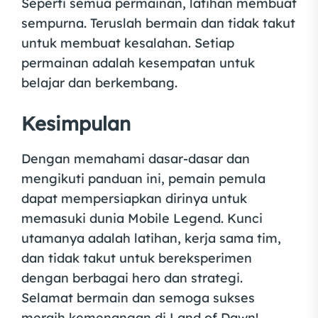
Seperti semua permainan, latihan membuat
sempurna. Teruslah bermain dan tidak takut
untuk membuat kesalahan. Setiap
permainan adalah kesempatan untuk
belajar dan berkembang.
Kesimpulan
Dengan memahami dasar-dasar dan
mengikuti panduan ini, pemain pemula
dapat mempersiapkan dirinya untuk
memasuki dunia Mobile Legend. Kunci
utamanya adalah latihan, kerja sama tim,
dan tidak takut untuk bereksperimen
dengan berbagai hero dan strategi.
Selamat bermain dan semoga sukses
meraih kemenangan di Land of Dawn!