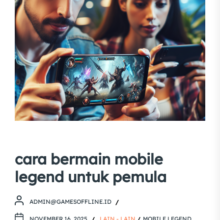
cara bermain mobile
legend untuk pemula
ADMIN@GAMESOFFLINE.ID
NOVEMBER 16, 2025
LAIN - LAIN
MOBILE LEGEND