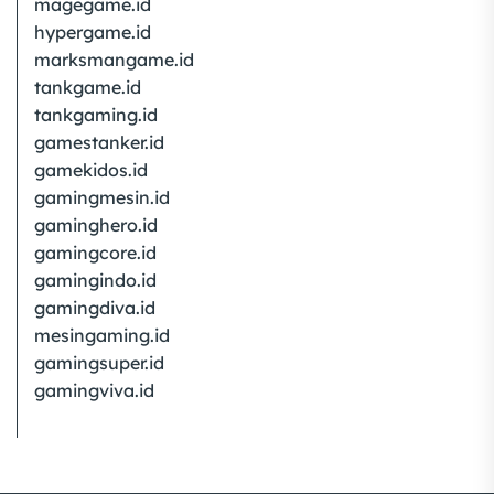
magegame.id
hypergame.id
marksmangame.id
tankgame.id
tankgaming.id
gamestanker.id
gamekidos.id
gamingmesin.id
gaminghero.id
gamingcore.id
gamingindo.id
gamingdiva.id
mesingaming.id
gamingsuper.id
gamingviva.id