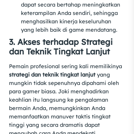
dapat secara bertahap meningkatkan
keterampilan Anda sendiri, sehingga
menghasilkan kinerja keseluruhan
yang lebih baik di game mendatang.
3. Akses terhadap Strategi
dan Teknik Tingkat Lanjut
Pemain profesional sering kali memilikinya
strategi dan teknik tingkat lanjut
yang
mungkin tidak sepenuhnya dipahami oleh
para gamer biasa. Joki menghadirkan
keahlian itu langsung ke pengalaman
bermain Anda, memungkinkan Anda
memanfaatkan manuver taktis tingkat
tinggi yang secara dramatis dapat
mengubah cara Anda mendekati