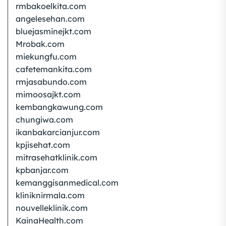
rmbakoelkita.com
angelesehan.com
bluejasminejkt.com
Mrobak.com
miekungfu.com
cafetemankita.com
rmjasabundo.com
mimoosajkt.com
kembangkawung.com
chungiwa.com
ikanbakarcianjur.com
kpjisehat.com
mitrasehatklinik.com
kpbanjar.com
kemanggisanmedical.com
kliniknirmala.com
nouvelleklinik.com
KainaHealth.com