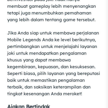
membuat gameplay lebih menyenangkan
tetapi juga menumbuhkan pemahaman
yang lebih dalam tentang game tersebut.
Jika Anda siap untuk membawa perjalanan
Mobile Legends Anda ke level berikutnya,
pertimbangkan untuk menjelajahi layanan
joki untuk mendapatkan pengalaman
khusus yang dapat membawa
kegembiraan, kepuasan, dan kesuksesan.
Seperti biasa, pilih layanan yang bereputasi
baik untuk memastikan pengalaman
terbaik, dan saksikan keterampilan dan
tingkat kesenangan Anda meroket!
Ajakan Bertindak