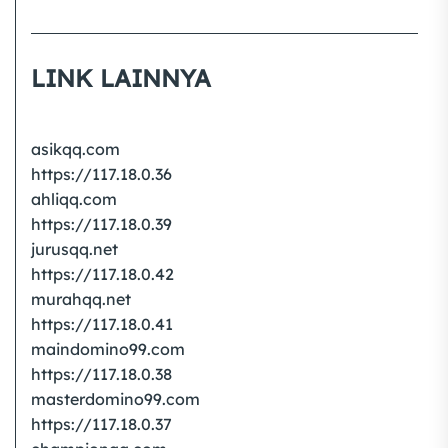
LINK LAINNYA
asikqq.com
https://117.18.0.36
ahliqq.com
https://117.18.0.39
jurusqq.net
https://117.18.0.42
murahqq.net
https://117.18.0.41
maindomino99.com
https://117.18.0.38
masterdomino99.com
https://117.18.0.37