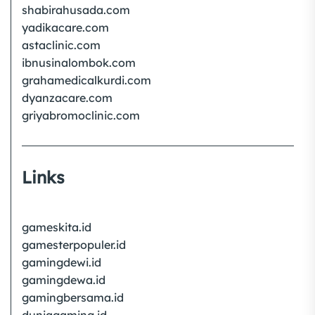
shabirahusada.com
yadikacare.com
astaclinic.com
ibnusinalombok.com
grahamedicalkurdi.com
dyanzacare.com
griyabromoclinic.com
Links
gameskita.id
gamesterpopuler.id
gamingdewi.id
gamingdewa.id
gamingbersama.id