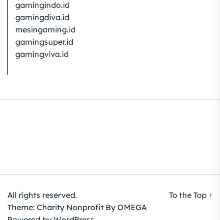
gamingindo.id
gamingdiva.id
mesingaming.id
gamingsuper.id
gamingviva.id
All rights reserved.
To the Top
↑
Theme:
Charity Nonprofit
By
OMEGA
Powered by
WordPress.