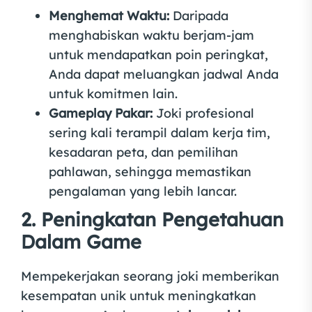
Menghemat Waktu:
Daripada
menghabiskan waktu berjam-jam
untuk mendapatkan poin peringkat,
Anda dapat meluangkan jadwal Anda
untuk komitmen lain.
Gameplay Pakar:
Joki profesional
sering kali terampil dalam kerja tim,
kesadaran peta, dan pemilihan
pahlawan, sehingga memastikan
pengalaman yang lebih lancar.
2. Peningkatan Pengetahuan
Dalam Game
Mempekerjakan seorang joki memberikan
kesempatan unik untuk meningkatkan