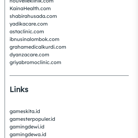
nouvelleklinik.com
KainaHealth.com
shabirahusada.com
yadikacare.com
astaclinic.com
ibnusinalombok.com
grahamedicalkurdi.com
dyanzacare.com
griyabromoclinic.com
Links
gameskita.id
gamesterpopuler.id
gamingdewi.id
gamingdewa.id