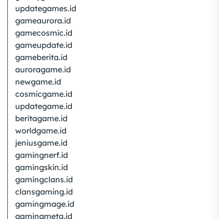
updategames.id
gameaurora.id
gamecosmic.id
gameupdate.id
gameberita.id
auroragame.id
newgame.id
cosmicgame.id
updategame.id
beritagame.id
worldgame.id
jeniusgame.id
gamingnerf.id
gamingskin.id
gamingclans.id
clansgaming.id
gamingmage.id
gamingmeta.id