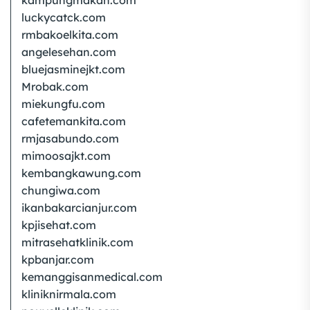
kampungmakan.com
luckycatck.com
rmbakoelkita.com
angelesehan.com
bluejasminejkt.com
Mrobak.com
miekungfu.com
cafetemankita.com
rmjasabundo.com
mimoosajkt.com
kembangkawung.com
chungiwa.com
ikanbakarcianjur.com
kpjisehat.com
mitrasehatklinik.com
kpbanjar.com
kemanggisanmedical.com
kliniknirmala.com