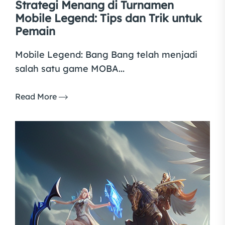
Strategi Menang di Turnamen
Mobile Legend: Tips dan Trik untuk
Pemain
Mobile Legend: Bang Bang telah menjadi
salah satu game MOBA...
Read More