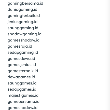
gamingbersama.id
duniagaming.id
gamingterbaik.id
jeniusgaming.id
saunggaming.id
shadowgaming.id
gamesshadow.id
gamesraja.id
sedapgaming.id
gamesdewa.id
gamesjenius.id
gamesterbaik.id
dewagames.id
saunggames.id
sedapgames.id
majestigames.id
gamebersama.id
gameshadow.id