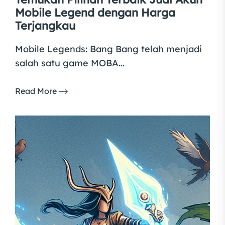
Mobile Legend dengan Harga
Terjangkau
Mobile Legends: Bang Bang telah menjadi
salah satu game MOBA...
Read More