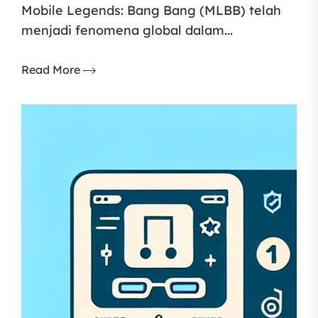
Mobile Legends: Bang Bang (MLBB) telah
menjadi fenomena global dalam...
Read More