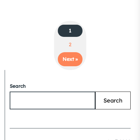
1
Posts
2
navigation
Next »
Search
Search