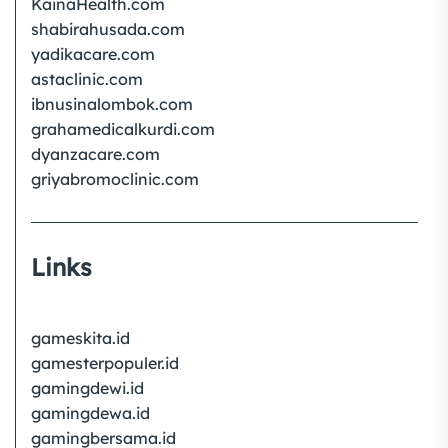
KainaHealth.com
shabirahusada.com
yadikacare.com
astaclinic.com
ibnusinalombok.com
grahamedicalkurdi.com
dyanzacare.com
griyabromoclinic.com
Links
gameskita.id
gamesterpopuler.id
gamingdewi.id
gamingdewa.id
gamingbersama.id