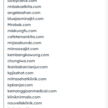
luckycatck.com
rmbakoelkita.com
angelesehan.com
bluejasminejkt.com
Mrobak.com
miekungfu.com
cafetemankita.com
rmjasabundo.com
mimoosajkt.com
kembangkawung.com
chungiwa.com
ikanbakarcianjur.com
kpjisehat.com
mitrasehatklinik.com
kpbanjar.com
kemanggisanmedical.com
kliniknirmala.com
nouvelleklinik.com